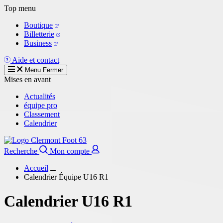
Aller
Top menu
au
Boutique
contenu
Billetterie
principal
Business
Aide et contact
Menu
Fermer
Mises en avant
Actualités
équipe pro
Classement
Calendrier
Recherche
Mon compte
Accueil
Calendrier Équipe U16 R1
Calendrier U16 R1