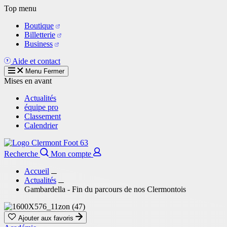
Aller
Top menu
au
Boutique
contenu
Billetterie
principal
Business
Aide et contact
Menu
Fermer
Mises en avant
Actualités
équipe pro
Classement
Calendrier
Recherche
Mon compte
Accueil
Actualités
Gambardella - Fin du parcours de nos Clermontois
Ajouter aux favoris