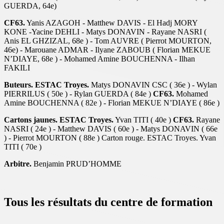
GUERDA, 64e)
CF63.
Yanis AZAGOH - Matthew DAVIS - El Hadj MORY
KONE -Yacine DEHLI - Matys DONAVIN - Rayane NASRI (
Anis EL GHZIZAL, 68e ) - Tom AUVRE ( Pierrot MOURTON,
46e) - Marouane ADMAR - Ilyane ZABOUB ( Florian MEKUE
N’DIAYE, 68e ) - Mohamed Amine BOUCHENNA - Ilhan
FAKILI
Buteurs. ESTAC Troyes.
Matys DONAVIN CSC ( 36e ) - Wylan
PIERRILUS ( 50e ) - Rylan GUERDA ( 84e )
CF63.
Mohamed
Amine BOUCHENNA ( 82e ) - Florian MEKUE N’DIAYE ( 86e )
Cartons jaunes. ESTAC Troyes.
Yvan TITI ( 40e )
CF63.
Rayane
NASRI ( 24e ) - Matthew DAVIS ( 60e ) - Matys DONAVIN ( 66e
) - Pierrot MOURTON ( 88e ) Carton rouge. ESTAC Troyes. Yvan
TITI ( 70e )
Arbitre.
Benjamin PRUD’HOMME
Tous les résultats du centre de formation