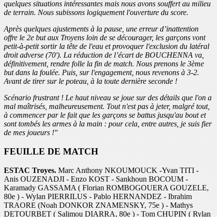
quelques situations intéressantes mais nous avons souffert au milieu
de terrain. Nous subissons logiquement l'ouverture du score.
Après quelques ajustements à la pause, une erreur d’inattention
offre le 2e but aux Troyens loin de se décourager, les garçons vont
petit-à-petit sortir la tête de l'eau et provoquer l'exclusion du latéral
droit adverse (70'). La réduction de l’écart de BOUCHENNA va,
définitivement, rendre folle la fin de match. Nous prenons le 3ème
but dans la foulée. Puis, sur l'engagement, nous revenons à 3-2.
Avant de tirer sur le poteau, à la toute dernière seconde !
Scénario frustrant ! Le haut niveau se joue sur des détails que l'on a
mal maîtrisés, malheureusement. Tout n'est pas à jeter, malgré tout,
à commencer par le fait que les garçons se battus jusqu'au bout et
sont tombés les armes à la main : pour cela, entre autres, je suis fier
de mes joueurs !"
FEUILLE DE MATCH
ESTAC Troyes.
Marc Anthony NKOUMOUCK -Yvan TITI -
Anis OUZENADJI - Enzo KOST - Sankhoun BOCOUM -
Karamady GASSAMA ( Florian ROMBOGOUERA GOUZELE,
80e ) - Wylan PIERRILUS - Pablo HERNANDEZ - Ibrahim
TRAORE (Noah DONKOR ZNAMENSKY, 75e ) - Mathys
DETOURBET ( Salimou DIARRA, 80e ) - Tom CHUPIN ( Rylan