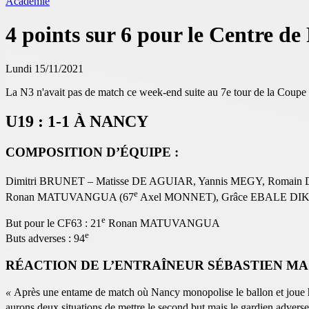
Académie
4 points sur 6 pour le Centre d
Lundi 15/11/2021
La N3 n'avait pas de match ce week-end suite au 7e tour de la Coupe
U19 : 1-1
À NANCY
COMPOSITION D’ÉQUIPE :
Dimitri BRUNET – Matisse DE AGUIAR, Yannis MEGY, Romain
e
Ronan MATUVANGUA (67
Axel MONNET), Grâce EBALE DIK
e
But pour le CF63 : 21
Ronan MATUVANGUA
e
Buts adverses : 94
RÉACTION DE L’ENTRAÎNEUR SÉBASTIEN MA
«
Après une entame de match où Nancy monopolise le ballon et joue 
aurons deux situations de mettre le second but mais le gardien adverse