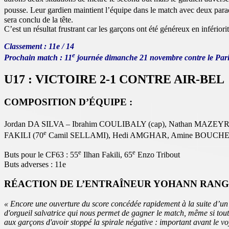
pousse. Leur gardien maintient l’équipe dans le match avec deux parade
sera conclu de la tête.
C’est un résultat frustrant car les garçons ont été généreux en inférior
Classement : 11e / 14
e
Prochain match : 11
journée dimanche 21 novembre contre le Par
U17 : VICTOIRE 2-1 CONTRE AIR-BEL
COMPOSITION D’ÉQUIPE :
Jordan DA SILVA – Ibrahim COULIBALY (cap), Nathan MAZEY
e
FAKILI (70
Camil SELLAMI), Hedi AMGHAR, Amine BOUCH
e
e
Buts pour le CF63 : 55
Ilhan Fakili, 65
Enzo Tribout
Buts adverses : 11e
RÉACTION DE L’ENTRAÎNEUR YOHANN RANG
« Encore une ouverture du score concédée rapidement à la suite d’un 
d'orgueil salvatrice qui nous permet de gagner le match, même si tout 
aux garçons d'avoir stoppé la spirale négative : important avant le