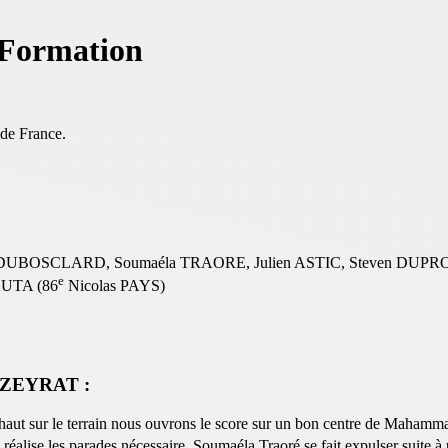
e Formation
 de France.
 DUBOSCLARD, Soumaéla TRAORE, Julien ASTIC, Steven DUPRO
e
UTA (86
Nicolas PAYS)
ZEYRAT :
haut sur le terrain nous ouvrons le score sur un bon centre de Maha
 réalise les parades nécessaire. Soumaéla Traoré se fait expulser suite