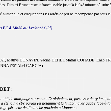
e
s. Dimitri Brunet reste infranchissable jusqu'à la 94
minute où suite à
ité numérique et craquer dans les arrêts de jeu ne récompense pas tous les
e
is FC à 14h30 au Leclanché (3
)
RAT, Mathys DONAVIN, Yacine DEHLI, Mathis COHADE, Enzo TR
e
ENNA (75
Abel GARCIA)
DET :
oubli de marquage sur centre. Et globalement, pas assez de rythme, ni
a été loin d'être parfait (et notamment la finition, avec quatre face-à-
 voyage périlleux de dimanche prochain à Monaco.
»