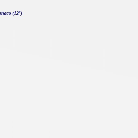
e
onaco (12
)