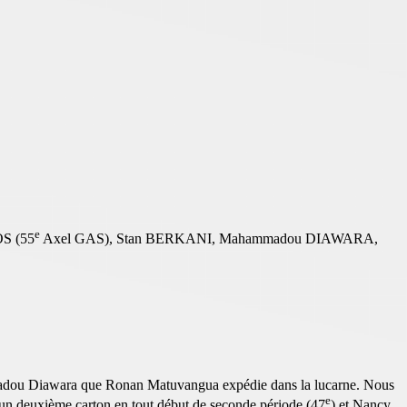
e
S (55
Axel GAS), Stan BERKANI, Mahammadou DIAWARA,
mmadou Diawara que Ronan Matuvangua expédie dans la lucarne. Nous
e
 à un deuxième carton en tout début de seconde période (47
) et Nancy