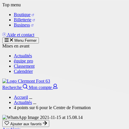
Aller
Top menu
au
Boutique
contenu
Billetterie
principal
Business
Aide et contact
Menu
Fermer
Mises en avant
Actualités
équipe pro
Classement
Calendrier
Recherche
Mon compte
Accueil
Actualités
4 points sur 6 pour le Centre de Formation
Ajouter aux favoris