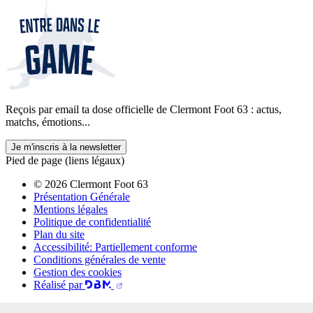
Reçois par email ta dose officielle de Clermont Foot 63 : actus,
matchs, émotions...
Je m'inscris à la newsletter
Pied de page (liens légaux)
© 2026 Clermont Foot 63
Présentation Générale
Mentions légales
Politique de confidentialité
Plan du site
Accessibilité: Partiellement conforme
Conditions générales de vente
Gestion des cookies
Réalisé par