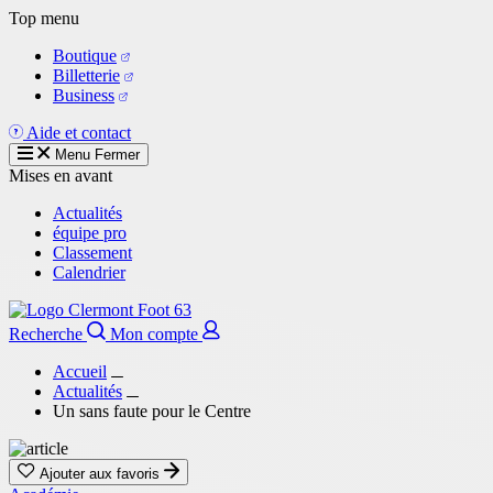
Aller
Top menu
au
Boutique
contenu
Billetterie
principal
Business
Aide et contact
Menu
Fermer
Mises en avant
Actualités
équipe pro
Classement
Calendrier
Recherche
Mon compte
Accueil
Actualités
Un sans faute pour le Centre
Ajouter aux favoris