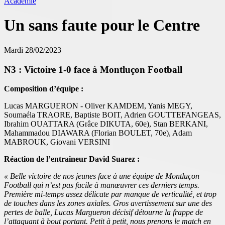
Académie
Un sans faute pour le Centre
Mardi 28/02/2023
N3 : Victoire 1-0 face à Montluçon Football
Composition d’équipe :
Lucas MARGUERON - Oliver KAMDEM, Yanis MEGY,
Soumaéla TRAORE, Baptiste BOIT, Adrien GOUTTEFANGEAS,
Ibrahim OUATTARA (Grâce DIKUTA, 60e), Stan BERKANI,
Mahammadou DIAWARA (Florian BOULET, 70e), Adam
MABROUK, Giovani VERSINI
Réaction de l’entraineur David Suarez :
« Belle victoire de nos jeunes face à une équipe de Montluçon
Football qui n’est pas facile à manœuvrer ces derniers temps.
Première mi-temps assez délicate par manque de verticalité, et trop
de touches dans les zones axiales. Gros avertissement sur une des
pertes de balle, Lucas Margueron décisif détourne la frappe de
l’attaquant à bout portant. Petit à petit, nous prenons le match en