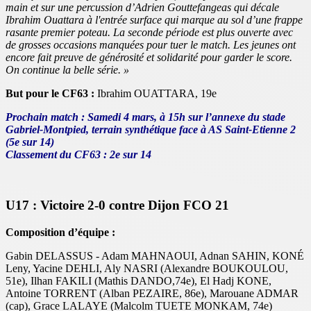
main et sur une percussion d’Adrien Gouttefangeas qui décale
Ibrahim Ouattara à l'entrée surface qui marque au sol d’une frappe
rasante premier poteau. La seconde période est plus ouverte avec
de grosses occasions manquées pour tuer le match. Les jeunes ont
encore fait preuve de générosité et solidarité pour garder le score.
On continue la belle série. »
But pour le CF63 :
Ibrahim OUATTARA, 19e
Prochain match : Samedi 4 mars, à 15h sur l’annexe du stade
Gabriel-Montpied, terrain synthétique face à AS Saint-Etienne 2
(5e sur 14)
Classement du CF63 : 2e sur 14
U17 : Victoire 2-0 contre Dijon FCO 21
Composition d’équipe :
Gabin DELASSUS - Adam MAHNAOUI, Adnan SAHIN, KONÉ
Leny, Yacine DEHLI, Aly NASRI (Alexandre BOUKOULOU,
51e), Ilhan FAKILI (Mathis DANDO,74e), El Hadj KONE,
Antoine TORRENT (Alban PEZAIRE, 86e), Marouane ADMAR
(cap), Grace LALAYE (Malcolm TUETE MONKAM, 74e)