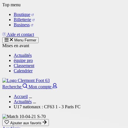
Aller
Top menu
au
Boutique
contenu
Billetterie
principal
Business
Aide et contact
Menu
Fermer
Mises en avant
Actualités
équipe pro
Classement
Calendrier
Recherche
Mon compte
Accueil
Actualités
U17 nationaux : CF63 1 - 3 Paris FC
Ajouter aux favoris