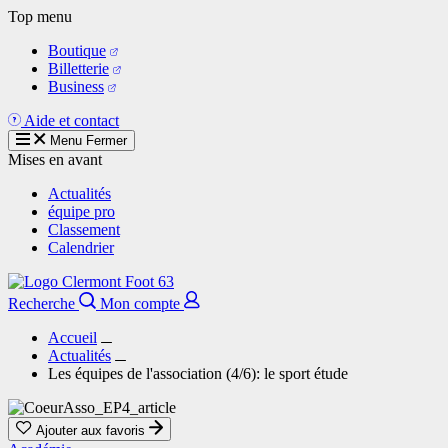
Aller
Top menu
au
Boutique
contenu
Billetterie
principal
Business
Aide et contact
Menu
Fermer
Mises en avant
Actualités
équipe pro
Classement
Calendrier
Recherche
Mon compte
Accueil
Actualités
Les équipes de l'association (4/6): le sport étude
Ajouter aux favoris