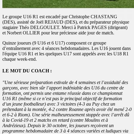
Le groupe U16 R1 est encadré par Christophe CHASTANG
(DES), assisté de Joël REJAUD (DES), et du préparateur physique
stagiaire Théo DELGOULET. Merci à Patrick PAGES (dirigeant)
et Norbert OLLIER pour leur précieuse aide jour de match.
Quinze joueurs (9 U16 et 6 U17) composent ce groupe
d’entraînement avec 4 séances hebdomadaires. Les U16 jouent dans
l'équipe U16 R1 et les quelques U17 sont appelés avec les U18 R1
chaque week-end.
LE MOT DU COACH :
"Une sérieuse préparation estivale de 4 semaines et l’assiduité des
garçons, avec bien sûr l’apport indéniable des U16 du centre de
formation, ont permis une entame réussie dans ce championnat
U16 R1 (même si ce n’est pas le principal objectif de formation
d’un jeune footballeur) avec 3 victoires (4-3 au Puy chez un
prétendant à la montée, 4-2 contre Roanne après avoir été mené 2-0
et 6-2 à Riom). Une série malheureusement stoppée avec l’arrêt dû
à la Covid-19 et 2 matchs en retard (contre Moulins et à
Andrézieux).
Depuis le 30 octobre, les joueurs reçoivent un
programme hebdomadaire de 3 à 4 séances variées et ludiques via