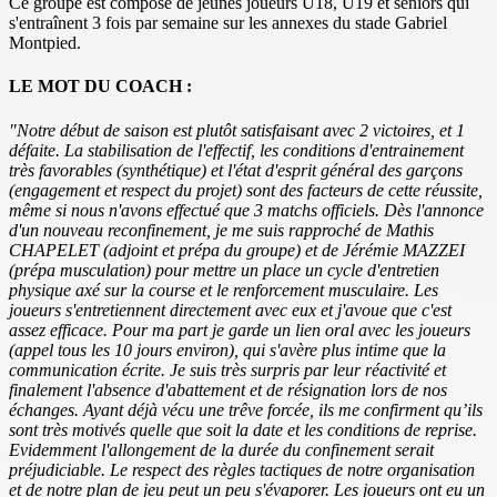
Ce groupe est composé de jeunes joueurs U18, U19 et seniors qui
s'entraînent 3 fois par semaine sur les annexes du stade Gabriel
Montpied.
LE MOT DU COACH :
"Notre début de saison est plutôt satisfaisant avec 2 victoires, et 1
défaite. La stabilisation de l'effectif, les conditions d'entrainement
très favorables (synthétique) et l'état d'esprit général des garçons
(engagement et respect du projet) sont des facteurs de cette réussite,
même si nous n'avons effectué que 3 matchs officiels.
Dès l'annonce
d'un nouveau reconfinement, je me suis rapproché de Mathis
CHAPELET (adjoint et prépa du groupe) et de Jérémie MAZZEI
(prépa musculation) pour mettre un place un cycle d'entretien
physique axé sur la course et le renforcement musculaire.
Les
joueurs s'entretiennent directement avec eux et j'avoue que c'est
assez efficace.
Pour ma part je garde un lien oral avec les joueurs
(appel tous les 10 jours environ), qui s'avère plus intime que la
communication écrite.
Je suis très surpris par leur réactivité et
finalement l'absence d'abattement et de résignation lors de nos
échanges. Ayant déjà vécu une trêve forcée, ils me confirment qu’ils
sont très motivés quelle que soit la date et les conditions de reprise.
Evidemment l'allongement de la durée du confinement serait
préjudiciable. Le respect des règles tactiques de notre organisation
et de notre plan de jeu peut un peu s'évaporer.
Les joueurs ont eu un