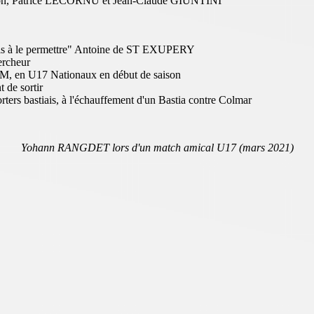
ion, Patrice LECORNU et J
ean-Claude GIUNTINI
ais à le permettre" Antoine de ST EXUPERY
ercheur
OM, en U17 Nationaux en début de saison
 de sortir
ers bastiais, à l'échauffement d'un Bastia contre Colmar
Yohann RANGDET lors d'un match amical U17 (mars 2021)