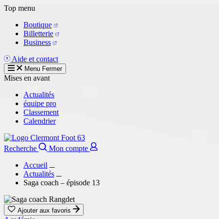
Aller
Top menu
au
Boutique
contenu
Billetterie
principal
Business
Aide et contact
Menu
Fermer
Mises en avant
Actualités
équipe pro
Classement
Calendrier
Recherche
Mon compte
Accueil
Actualités
Saga coach – épisode 13
Ajouter aux favoris