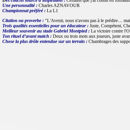
D
es coachs source d’inspiration :
Certains que j'ai connu en format
Une personnalité :
Charles AZNAVOUR
Championnat préféré :
La L1
Citation ou proverbe :
"L'Avenir, nous n'avons pas à le prédire… m
Trois qualités essentielles pour un éducateur :
Juste, Compétent, Ch
Meilleur souvenir au stade Gabriel Montpied :
La victoire contre l'
Ton rituel d’avant match :
Deux ou trois mots aux joueurs, juste avant
Chose la plus drôle entendue sur un terrain :
Chambrages des support