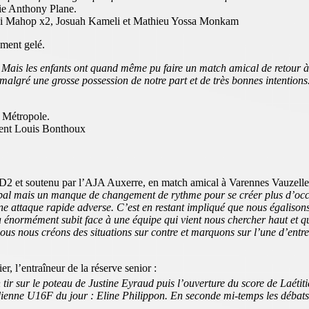
ie Anthony Plane.
i Mahop x2, Josuah Kameli et Mathieu Yossa Monkam
ement gelé.
 Mais les enfants ont quand même pu faire un match amical de retour 
malgré une grosse possession de notre part et de très bonnes intentions.
 Métropole.
ient Louis Bonthoux
 D2 et soutenu par l’AJA Auxerre, en match amical à Varennes Vauzelles 
obal mais un manque de changement de rythme pour se créer plus d’occ
une attaque rapide adverse. C’est en restant impliqué que nous égalis
ormément subit face à une équipe qui vient nous chercher haut et qui no
 nous nous créons des situations sur contre et marquons sur l’une d’en
r, l’entraîneur de la réserve senior :
r sur le poteau de Justine Eyraud puis l’ouverture du score de Laétit
enne U16F du jour : Eline Philippon. En seconde mi-temps les débats éta