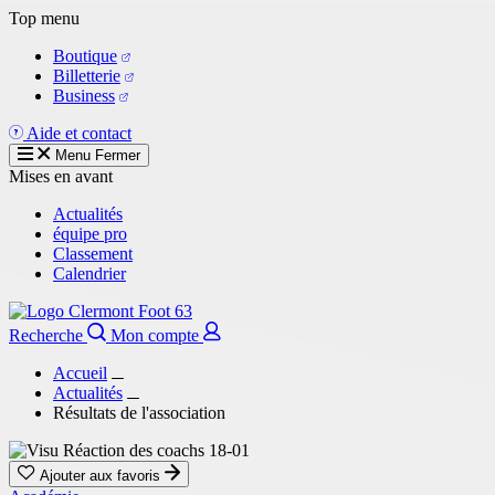
Aller
Top menu
au
Boutique
contenu
Billetterie
principal
Business
Aide et contact
Menu
Fermer
Mises en avant
Actualités
équipe pro
Classement
Calendrier
Recherche
Mon compte
Accueil
Actualités
Résultats de l'association
Ajouter aux favoris