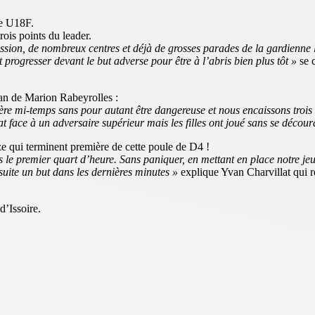
le U18F.
rois points du leader.
sion, de nombreux centres et déjà de grosses parades de la gardienne 
t progresser devant le but adverse pour être à l’abris bien plus tôt »
se c
an de Marion Rabeyrolles :
e mi-temps sans pour autant être dangereuse et nous encaissons trois 
at face à un adversaire supérieur mais les filles ont joué sans se décour
e qui terminent première de cette poule de D4 !
s le premier quart d’heure. Sans paniquer, en mettant en place notre j
suite un but dans les dernières minutes »
explique Yvan Charvillat qui 
d’Issoire.