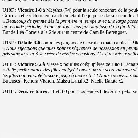
U18F :
Victoire 1-0
à Meythet (74) pour la seule rencontre de la pou
Grâce à cette victoire en match en retard l’équipe se classe seconde à t
« Beaucoup de rythme dès la première mi-temps avec une large posses
en seconde période, et nous restons sous pression jusqu’à la fin. Il fau
But de Léa Correia à la 24e sur un centre de Camille Berenguer.
U15F :
Défaite 8-0
contre les garçons de Ceyrat en match amical. Bil
« Nous effectuons quelques bonnes séquences de possession en premièr
pris sans arriver à se créer de réelles occasions. C’est un retour délic
U13F :
Victoire 5-2
à Messeix pour les coéquipières de Lilou Lachaiz
« Belle performance des filles malgré l’ouverture du score adverse dè
les filles ont remonté le score jusqu’à mener 5-1 ! Nous encaissons en
Buteuses : Kendra Vignon, Maissa Lanai x2, Naella Barate x2
U11F :
Deux victoires
3-1 et 3-0 pour nos jeunes filles sur la pelouse 