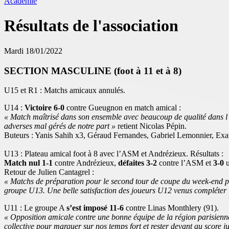
Académie
Résultats de l'association
Mardi 18/01/2022
SECTION MASCULINE (foot à 11 et à 8)
U15 et R1 : Matchs amicaux annulés.
U14 :
Victoire 6-0
contre Gueugnon en match amical :
« Match maîtrisé dans son ensemble avec beaucoup de qualité dans l’ut
adverses mal gérés de notre part »
retient Nicolas Pépin.
Buteurs : Yanis Sahih x3, Géraud Fernandes, Gabriel Lemonnier, Ex
U13 : Plateau amical foot à 8 avec l’ASM et Andrézieux. Résultats :
Match nul 1-1
contre Andrézieux,
défaites 3-2
contre l’ASM et
3-0
u
Retour de Julien Cantagrel :
« Matchs de préparation pour le second tour de coupe du week-end pr
groupe U13. Une belle satisfaction des joueurs U12 venus compléter l
U11 : Le groupe A
s’est imposé 11-6
contre Linas Monthlery (91).
« Opposition amicale contre une bonne équipe de la région parisienne 
collective pour marquer sur nos temps fort et rester devant au score j