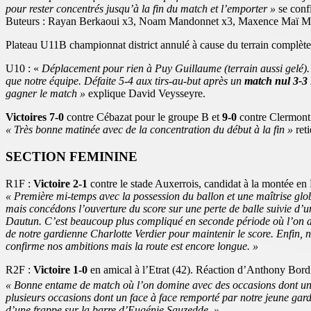
pour rester concentrés jusqu’à la fin du match et l’emporter »
se conf
Buteurs : Rayan Berkaoui x3, Noam Mandonnet x3, Maxence Maï M
Plateau U11B championnat district annulé à cause du terrain complèt
U10 : «
Déplacement pour rien à Puy Guillaume (terrain aussi gelé).
que notre équipe. Défaite 5-4 aux tirs-au-but après un
match nul 3-3
gagner le match »
explique David Veysseyre.
Victoires 7-0
contre Cébazat pour le groupe B et
9-0
contre Clermont
« Très bonne matinée avec de la concentration du début à la fin »
ret
SECTION FEMININE
R1F :
Victoire 2-1
contre le stade Auxerrois, candidat à la montée en
« Première mi-temps avec la possession du ballon et une maîtrise gl
mais concédons l’ouverture du score sur une perte de balle suivie d’
Dautun. C’est beaucoup plus compliqué en seconde période où l’on a én
de notre gardienne Charlotte Verdier pour maintenir le score. Enfin,
confirme nos ambitions mais la route est encore longue. »
R2F :
Victoire 1-0
en amical à l’Etrat (42). Réaction d’Anthony Bordie
« Bonne entame de match où l’on domine avec des occasions dont un ti
plusieurs occasions dont un face à face remporté par notre jeune gardi
d’une frappe sur la barre d’Eugénie Sauzedde. »