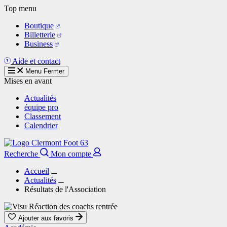
Aller
Top menu
au
Boutique
contenu
Billetterie
principal
Business
Aide et contact
Menu
Fermer
Mises en avant
Actualités
équipe pro
Classement
Calendrier
Recherche
Mon compte
Accueil
Actualités
Résultats de l'Association
Ajouter aux favoris