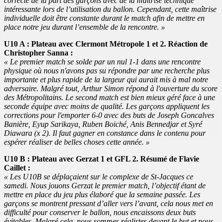
correcte de la part des garçons avec de la maîtrise technique
intéressante lors de l’utilisation du ballon. Cependant, cette maîtrise
individuelle doit être constante durant le match afin de mettre en
place notre jeu durant l’ensemble de la rencontre. »
U10 A : Plateau avec Clermont Métropole 1 et 2. Réaction de
Christopher Sanna :
« Le premier match se solde par un nul 1-1 dans une rencontre
physique où nous n'avons pas su répondre par une recherche plus
importante et plus rapide de la largeur qui aurait mis à mal notre
adversaire. Malgré tout, Arthur Simon répond à l'ouverture du score
des Métropolitains. Le second match est bien mieux géré face à une
seconde équipe avec moins de qualité. Les garçons appliquent les
corrections pour l'emporter 6-0 avec des buts de Joseph Goncalves
Banière, Eyup Sarikaya, Ruben Boiché, Anis Bennedjar et Syré
Diawara (x 2). Il faut gagner en constance dans le contenu pour
espérer réaliser de belles choses cette année. »
U10 B : Plateau avec Gerzat 1 et GFL 2. Résumé de Flavie
Caillet :
« Les U10B se déplaçaient sur le complexe de St-Jacques ce
samedi. Nous jouons Gerzat le premier match, l’objectif étant de
mettre en place du jeu plus élaboré que la semaine passée. Les
garçons se montrent pressant d’aller vers l’avant, cela nous met en
difficulté pour conserver le ballon, nous encaissons deux buts
évitables. Malgré cela, nous sommes réalistes devant le but et nous