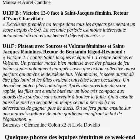
Maissa et Aurel Candice
U13F B : Victoire 13-0 face à Saint-Jacques féminin. Retour
d’Yvan Charvillat :
« Excellente première mi-temps dans tous les aspects permettant un
score acquis de 9-0. La seconde période est moins intéressante
notamment dû au retranchement défensif adverse. »
U11F : Plateau avec Sources et Volcans féminines et Saint-
Jacques féminines. Retour de Benjamin Rigod-Reymond :
« Victoire 2-1 contre Saint Jacques et égalité 1-1 contre Sources et
Volcans. Un premier match bien maîtrisé avec des phases de jeu
intéressantes notamment marquées avec une action collective quasi
parfaite qui amène le deuxième but. Néanmoins, le score aurait dû
être plus lourd si les filles avaient concrétisé leurs occasions. Un
deuxième match plus compliqué. Après une ouverture du score
rapide, les filles ont ensuite buté sur un bloc très compact aux
abords de la surface sans parvenir à trouver la faille. On a ensuite
baissé le pied en seconde mi-temps ce qui a permis à nos
adversaires de gagner plus de duels. On se fera punir ensuite sur
une mauvaise relance de notre gardienne en offrant le but de
l'égalisation. »
Buteuses : Clémentine Colon x2 et Livia Dovidio
Quelques photos des équipes féminines ce week-end