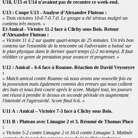
U18, U15 et U14 n'avaient pas de recontre ce week-end.
U13 : Coupe U13 - Analyse d’Alexandre Fluteau :
« Trois victoires 10-0 7-0 7-0. Le groupe a été sérieux malgré un
contenu très moyen. »
Et Amical - Victoire 11-2 face à Clichy sous Bois. Retour
d’Alexandre Fluteau :
« Victoire 11 à 2 sur quatre quart-temps de 25 minutes. Un très bon
contenu sur l'ensemble de la rencontre où l'adversaire a baissé sur
le plan physique dans le dernier quart temps (2-2 mi-temps). Il faut
rééditer ce genre de prestation pour avancer et progresser. »
U12 : Amical – 6-6 face à Roanne. Réaction de David Veysseyre
:
« Match amical contre Roanne où nous avons une nouvelle fois eu
la possession mais également commis des erreurs qui nous coûtent
des buts et nous font courir après le score. Malgré tout, les joueurs
ont réussi à prendre le dessus en seconde période en augmentant
l'intensité et l'agressivité. Score final 6-6. »
U11 A : Amical – Victoire 7-3 face à Clichy sous Bois.
U11 B : Plateau avec Limagne 2 et 3. Résumé de Thomas Place
:
« Victoire 5-2 contre Limagne 2 et 16-0 contre Limagne 3. Matinée