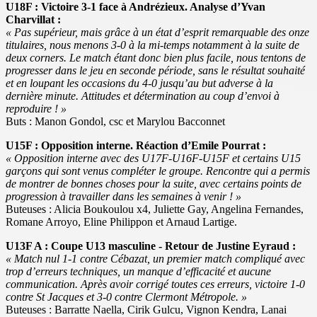
U18F : Victoire 3-1 face à Andrézieux. Analyse d’Yvan
Charvillat :
« Pas supérieur, mais grâce à un état d’esprit remarquable des onze
titulaires, nous menons 3-0 à la mi-temps notamment à la suite de
deux corners. Le match étant donc bien plus facile, nous tentons de
progresser dans le jeu en seconde période, sans le résultat souhaité
et en loupant les occasions du 4-0 jusqu’au but adverse à la
dernière minute. Attitudes et détermination au coup d’envoi à
reproduire ! »
Buts : Manon Gondol, csc et Marylou Bacconnet
U15F : Opposition interne. Réaction d’Emile Pourrat :
« Opposition interne avec des U17F-U16F-U15F et certains U15
garçons qui sont venus compléter le groupe. Rencontre qui a permis
de montrer de bonnes choses pour la suite, avec certains points de
progression à travailler dans les semaines à venir ! »
Buteuses : Alicia Boukoulou x4, Juliette Gay, Angelina Fernandes,
Romane Arroyo, Eline Philippon et Arnaud Lartige.
U13F A : Coupe U13 masculine - Retour de Justine Eyraud :
« Match nul 1-1 contre Cébazat, un premier match compliqué avec
trop d’erreurs techniques, un manque d’efficacité et aucune
communication. Après avoir corrigé toutes ces erreurs, victoire 1-0
contre St Jacques et 3-0 contre Clermont Métropole. »
Buteuses : Barratte Naella, Cirik Gulcu, Vignon Kendra, Lanai