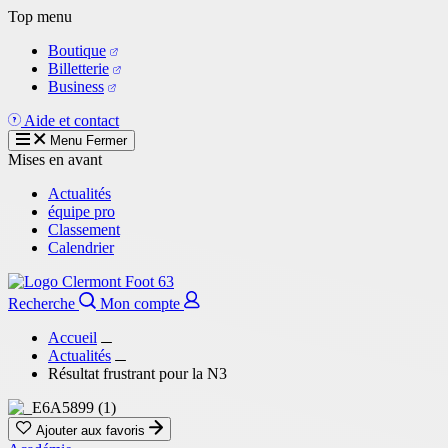
Aller
Top menu
au
Boutique
contenu
Billetterie
principal
Business
Aide et contact
Menu
Fermer
Mises en avant
Actualités
équipe pro
Classement
Calendrier
Recherche
Mon compte
Accueil
Actualités
Résultat frustrant pour la N3
Ajouter aux favoris