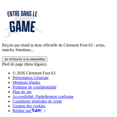
Reçois par email ta dose officielle de Clermont Foot 63 : actus,
matchs, émotions...
Je m'inscris à la newsletter
Pied de page (liens légaux)
© 2026 Clermont Foot 63
Présentation Générale
Mentions légales
Politique de confidentialité
Plan du site
Accessibilité: Partiellement conforme
Conditions générales de vente
Gestion des cookies
Réalisé par