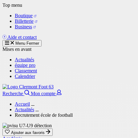
Aller
Top menu
au
Boutique
contenu
Billetterie
principal
Business
Aide et contact
Menu
Fermer
Mises en avant
Actualités
équipe pro
Classement
Calendrier
Recherche
Mon compte
Accueil
Actualités
Recrutement école de football
Ajouter aux favoris