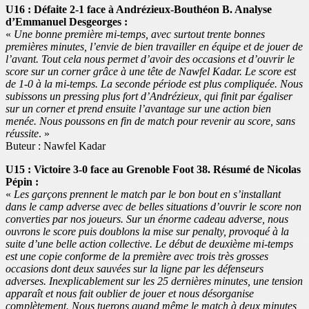
U16 : Défaite 2-1 face à Andrézieux-Bouthéon B. Analyse
d’Emmanuel Desgeorges :
«
Une bonne première mi-temps, avec surtout trente bonnes
premières minutes, l’envie de bien travailler en équipe et de jouer de
l’avant. Tout cela nous permet d’avoir des occasions et d’ouvrir le
score sur un corner grâce à une tête de Nawfel Kadar. Le score est
de 1-0 à la mi-temps. La seconde période est plus compliquée. Nous
subissons un pressing plus fort d’Andrézieux, qui finit par égaliser
sur un corner et prend ensuite l’avantage sur une action bien
menée. Nous poussons en fin de match pour revenir au score, sans
réussite
. »
Buteur : Nawfel Kadar
U15 : Victoire 3-0 face au Grenoble Foot 38. Résumé de Nicolas
Pépin :
«
Les garçons prennent le match par le bon bout en s’installant
dans le camp adverse avec de belles situations d’ouvrir le score non
converties par nos joueurs. Sur un énorme cadeau adverse, nous
ouvrons le score puis doublons la mise sur penalty, provoqué à la
suite d’une belle action collective. Le début de deuxième mi-temps
est une copie conforme de la première avec trois très grosses
occasions dont deux sauvées sur la ligne par les défenseurs
adverses. Inexplicablement sur les 25 dernières minutes, une tension
apparaît et nous fait oublier de jouer et nous désorganise
complètement. Nous tuerons quand même le match à deux minutes