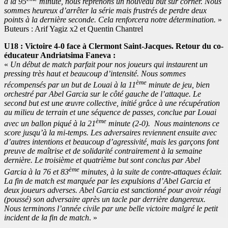
à la 95
minute, nous reprenons un nouveau but sur corner. Nous
sommes heureux d’arrêter la série mais frustrés de perdre deux
points à la dernière seconde. Cela renforcera notre détermination.
»
Buteurs : Arif Yagiz x2 et Quentin Chantrel
U18 : Victoire 4-0 face à Clermont Saint-Jacques. Retour du co-
éducateur Andriatsima Faneva :
«
Un début de match parfait pour nos joueurs qui instaurent un
pressing très haut et beaucoup d’intensité. Nous sommes
ème
récompensés par un but de Louai à la 11
minute de jeu, bien
orchestré par Abel Garcia sur le côté gauche de l’attaque. Le
second but est une œuvre collective, initié grâce à une récupération
au milieu de terrain et une séquence de passes, conclue par Louai
ème
avec un ballon piqué à la 21
minute (2-0). Nous maintenons ce
score jusqu’à la mi-temps. Les adversaires reviennent ensuite avec
d’autres intentions et beaucoup d’agressivité, mais les garçons font
preuve de maîtrise et de solidarité contrairement à la semaine
dernière. Le troisième et quatrième but sont conclus par Abel
ème
Garcia à la 76 et 83
minutes, à la suite de contre-attaques éclair.
La fin de match est marquée par les expulsions d’Abel Garcia et
deux joueurs adverses. Abel Garcia est sanctionné pour avoir réagi
(poussé) son adversaire après un tacle par derrière dangereux.
Nous terminons l’année civile par une belle victoire malgré le petit
incident de la fin de match
. »