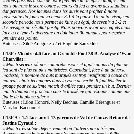
«
Nous passons à côté de notre première mi-temps et malgré cela
nous ouvrons le score contre le cours du jeu et avons des situations
dangereuses. Nos lacunes dans les duels vont profiter à notre
adversaire du jour qui va mener 3-1 à la pause. Un autre visage en
seconde période nous permet de faire jeu égal, de revenir à 3-2 et
d’envisager un résultat positif. Nous pouvons avoir des regrets mais
face à ce type d’adversaire on doit jouer 90 minutes pour espérer
prendre des points.
»
Buteuses : Siloé Adegoke x2 et Eugénie Sauzedde
U18F : Victoire 4-0 face au Grenoble Foot 38 B. Analyse d’Yvan
Charvillat :
«
Match sérieux où nos compréhensions et applications du plan de
jeu sont de plus en plus maîtrisées. Cependant, face à un adverse
modeste, le nombre de buts marqués est trop insuffisant à cause de
mauvais choix techniques dans la zone de vérité. Il faut féliciter le
groupe pour ce sixième match d’affilée sans prendre un but. Dernier
match dimanche prochain chez le troisième qui résonne comme une
finale de la phase aller.
»
Buteuses : Lilou Honoré, Nelly Bechna, Camille Bérenguer et
Marylou Bacconnet
U13F A : 1-1 face aux U13 garçons de Val de Couze. Retour de
Justine Eyraud :
«
Match très solide défensivement où l’adversaire a très peu
d’occasions de buts mais nous n’avons pas su trouver la faille