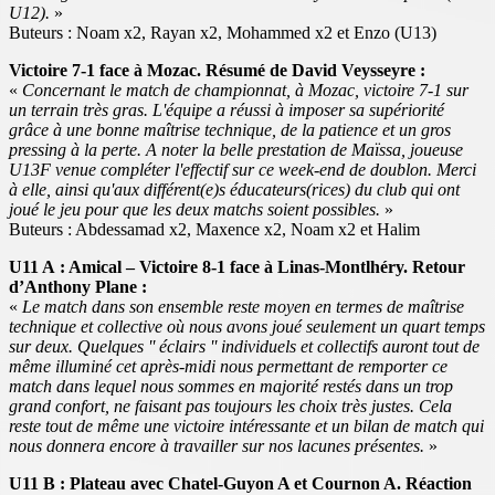
U12).
»
Buteurs : Noam x2, Rayan x2, Mohammed x2 et Enzo (U13)
Victoire 7-1 face à Mozac. Résumé de David Veysseyre :
«
Concernant le match de championnat, à Mozac, victoire 7-1 sur
un terrain très gras. L'équipe a réussi à imposer sa supériorité
grâce à une bonne maîtrise technique, de la patience et un gros
pressing à la perte. A noter la belle prestation de Maïssa, joueuse
U13F venue compléter l'effectif sur ce week-end de doublon. Merci
à elle, ainsi qu'aux différent(e)s éducateurs(rices) du club qui ont
joué le jeu pour que les deux matchs soient possibles.
»
Buteurs : Abdessamad x2, Maxence x2, Noam x2 et Halim
U11 A : Amical – Victoire 8-1 face à Linas-Montlhéry. Retour
d’Anthony Plane :
«
Le match dans son ensemble reste moyen en termes de maîtrise
technique et collective où nous avons joué seulement un quart temps
sur deux. Quelques '' éclairs '' individuels et collectifs auront tout de
même illuminé cet après-midi nous permettant de remporter ce
match dans lequel nous sommes en majorité restés dans un trop
grand confort, ne faisant pas toujours les choix très justes. Cela
reste tout de même une victoire intéressante et un bilan de match qui
nous donnera encore à travailler sur nos lacunes présentes.
»
U11 B : Plateau avec Chatel-Guyon A et Cournon A. Réaction