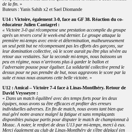
de la fin.
»
Buteurs : Yanis Sahih x2 et Sael Diomande
U14 : Victoire, également 3-0, face au GF 38. Réaction du co-
éducateur Julien Cantagrel :
« Victoire 3-0 qui récompense une prestation accomplie du groupe
après un revers corsé le week-end dernier. Le groupe attaque la
première mi-temps avec envie et détermination, malheureusement
un seul petit but ne récompensant pas les efforts des garçons, sur
leur domination collective, où le score aurait pu être plus sévère au
retour aux vestiaires. Sur la seconde mi-temps, nous baissons un
peu en régime, nous n’arrivons plus à garder le ballon et
l’adversaire pousse pour égaliser. La solidarité collective prend le
dessus pour ne pas prendre de but, nous aggravons le score par la
suite et nous nous assurons cette belle victoire.
»
U12 : Amical – Victoire 7-4 face à Linas-Montlhéry. Retour de
David Veysseyre :
«
Dans un match équilibré avec des temps forts pour les deux
équipes, nous avons su être efficaces et profiter des erreurs
individuelles adverses. En fin de match, nous avons tant bien que
mal géré notre avance malgré la fatigue et sans remplaçants
disponibles puisque partis pour disputer le match de championnat à
Mozac. A noter, le renfort de deux U13 par mi-temps, merci à eux.
Merci également au club de Linas-Montlhéry de s'être déplacé (en