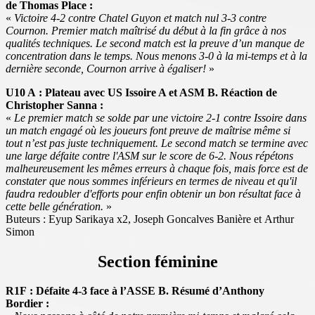
de Thomas Place :
«
Victoire 4-2 contre Chatel Guyon et match nul 3-3 contre
Cournon. Premier match maîtrisé du début à la fin grâce à nos
qualités techniques. Le second match est la preuve d’un manque de
concentration dans le temps. Nous menons 3-0 à la mi-temps et à la
dernière seconde, Cournon arrive à égaliser!
»
U10 A : Plateau avec US Issoire A et ASM B. Réaction de
Christopher Sanna :
«
Le premier match se solde par une victoire 2-1 contre Issoire dans
un match engagé où les joueurs font preuve de maîtrise même si
tout n’est pas juste techniquement. Le second match se termine avec
une large défaite contre l'ASM sur le score de 6-2. Nous répétons
malheureusement les mêmes erreurs à chaque fois, mais force est de
constater que nous sommes inférieurs en termes de niveau et qu'il
faudra redoubler d'efforts pour enfin obtenir un bon résultat face à
cette belle génération.
»
Buteurs : Eyup Sarikaya x2, Joseph Goncalves Banière et Arthur
Simon
Section féminine
R1F : Défaite 4-3 face à l’ASSE B. Résumé d’Anthony
Bordier :