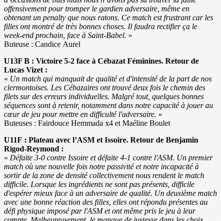
offensivement pour tromper le gardien adversaire, même en
obtenant un penalty que nous ratons. Ce match est frustrant car les
filles ont montré de très bonnes choses. Il faudra rectifier ça le
week-end prochain, face à Saint-Babel.
»
Buteuse : Candice Aurel
U13F B : Victoire 5-2 face à Cébazat Féminines. Retour de
Lucas Vizet :
«
Un match qui manquait de qualité et d'intensité de la part de nos
clermontoises. Les Cébazaires ont trouvé deux fois le chemin des
filets sur des erreurs individuelles. Malgré tout, quelques bonnes
séquences sont à retenir, notamment dans notre capacité à jouer au
cœur de jeu pour mettre en difficulté l'adversaire.
»
Buteuses : Fairdouce Hemmada x4 et Maéline Boulet
U11F : Plateau avec l’ASM et Issoire. Retour de Benjamin
Rigod-Reymond :
«
Défaite 3-0 contre Issoire et défaite 4-1 contre l'ASM. Un premier
match où une nouvelle fois notre passivité et notre incapacité à
sortir de la zone de densité collectivement nous rendent le match
difficile. Lorsque les ingrédients ne sont pas présents, difficile
d'espérer mieux face à un adversaire de qualité. Un deuxième match
avec une bonne réaction des filles, elles ont répondu présentes au
défi physique imposé par l'ASM et ont même pris le jeu à leur
compte. Malheureusement, le manque de justesse dans les choix