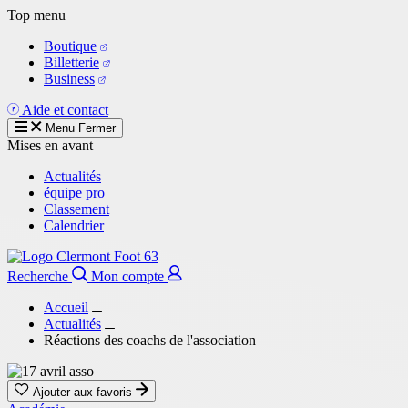
Aller
Top menu
au
Boutique
contenu
Billetterie
principal
Business
Aide et contact
Menu
Fermer
Mises en avant
Actualités
équipe pro
Classement
Calendrier
Recherche
Mon compte
Accueil
Actualités
Réactions des coachs de l'association
Ajouter aux favoris