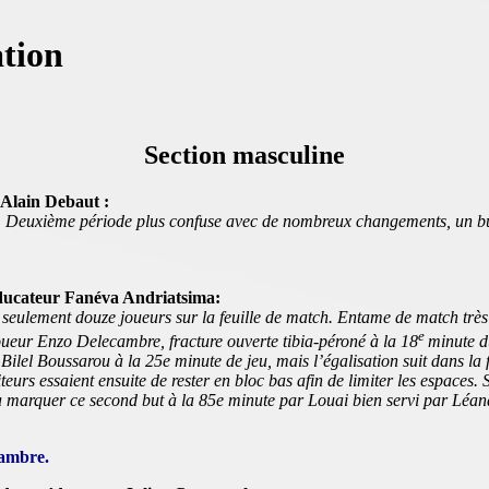
ation
Section masculine
 Alain Debaut :
. Deuxième période plus confuse avec de nombreux changements, un but
éducateur Fanéva Andriatsima:
ulement douze joueurs sur la feuille de match. Entame de match très i
e
joueur Enzo Delecambre, fracture ouverte tibia-péroné à la 18
minute d
Bilel Boussarou à la 25e minute de jeu, mais l’égalisation suit dans la
iteurs essaient ensuite de rester en bloc bas afin de limiter les espace
s à marquer ce second but à la 85e minute par Louai bien servi par Léan
cambre.