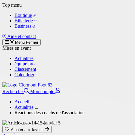
Aller
Top menu
au
Boutique
contenu
Billetterie
principal
Business
Aide et contact
Menu
Fermer
Mises en avant
Actualités
équipe pro
Classement
Calendrier
Recherche
Mon compte
Accueil
Actualités
Réactions des coachs de l'association
Ajouter aux favoris