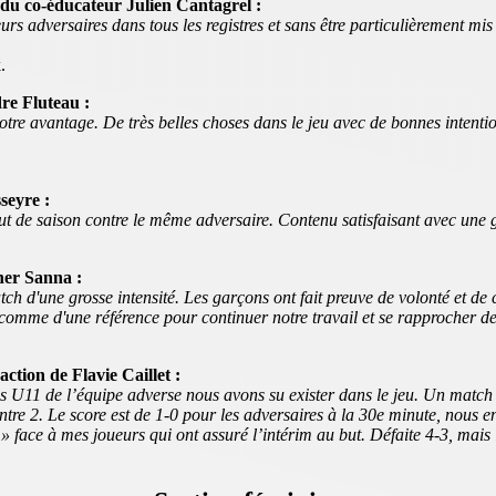
 du co-éducateur Julien Cantagrel :
rs adversaires dans tous les registres et sans être particulièrement mis
.
re Fluteau :
notre avantage. De très belles choses dans le jeu avec de bonnes intent
seyre :
t de saison contre le même adversaire. Contenu satisfaisant avec une gr
her Sanna :
ch d'une grosse intensité. Les garçons ont fait preuve de volonté et de 
 comme d'une référence pour continuer notre travail et se rapprocher de
ction de Flavie Caillet :
s U11 de l’équipe adverse nous avons su exister dans le jeu. Un match 
ntre 2. Le score est de 1-0 pour les adversaires à la 30e minute, nous 
s » face à mes joueurs qui ont assuré l’intérim au but. Défaite 4-3, mais