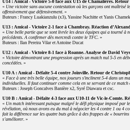
U14 : Amical - Victoire 5-0 face aux U15 de Chamalières. Retour
«
Une victoire sans aucune contestation où les garçons ont maîtrisé leu
offensivement que défensivement
. »
Buteurs : Francy Luakianzulu (x3), Yassine Nachitte et Yanis Chamek
U13 : Amical - Victoire 2-1 face à Chambray. Réaction d’Alexand
«
Une belle partie que se sont livrée les deux équipes qui a tourné à 
précédents. A confirmer dès mercredi contre le TFC.
»
Buteurs : Ilan Pereira Vilar et Antoine Ducat
U12 : Amical - Victoire 8-1 face à Roanne. Analyse de David Veys
«
Victoire démontrant une progression après un match nul 5-5 en débu
concédées.
»
U10 A : Amical - Défaite 5-4 contre Joinville. Retour de Christop
«
Face à une très belle équipe, nos joueurs s'inclinent 5-4 dans un mat
individuelles. Il faut continuer comme cela en se servant de ce match
Buteurs : Joseph Goncalves Banière x2, Syré Diawara et csc.
U10 B : Amical - Défaite 4-3 face aux U10-11 de Vic-le-Comte. Réa
«
Un match intéressant puisque malgré le défi physique imposé par le
révélation, où nous avons eu du mal à négocier les 4 contre 1 ou 4 co
fait la différence sur les quatre buts grâce à des frappes de « bourrin
s’améliorer
. »