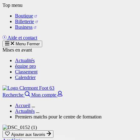
Aller
Top menu
au
Boutique
contenu
Billetterie
principal
Business
Aide et contact
Menu
Fermer
Mises en avant
Actualités
équipe pro
Classement
Calendrier
Recherche
Mon compte
Accueil
Actualités
Premiers matchs pour le centre de formation
Ajouter aux favoris