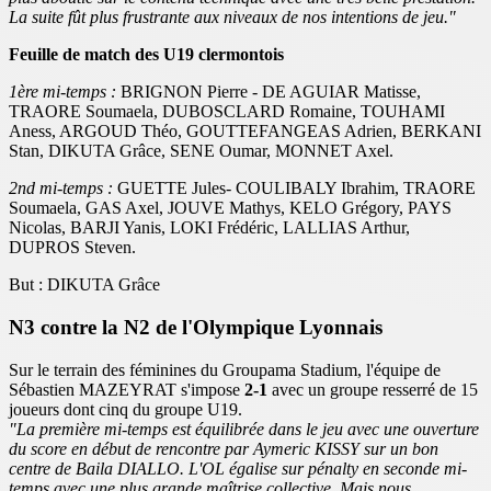
La suite fût plus frustrante aux niveaux de nos intentions de jeu."
Feuille de match des U19 clermontois
1ère mi-temps :
BRIGNON Pierre - DE AGUIAR Matisse,
TRAORE Soumaela, DUBOSCLARD Romaine, TOUHAMI
Aness, ARGOUD Théo, GOUTTEFANGEAS Adrien, BERKANI
Stan, DIKUTA Grâce, SENE Oumar, MONNET Axel.
2nd mi-temps :
GUETTE Jules- COULIBALY Ibrahim, TRAORE
Soumaela, GAS Axel, JOUVE Mathys, KELO Grégory, PAYS
Nicolas, BARJI Yanis, LOKI Frédéric, LALLIAS Arthur,
DUPROS Steven.
But : DIKUTA Grâce
N3 contre la N2 de l'Olympique Lyonnais
Sur le terrain des féminines du Groupama Stadium, l'équipe de
Sébastien MAZEYRAT s'impose
2-1
avec un groupe resserré de 15
joueurs dont cinq du groupe U19.
"La première mi-temps est équilibrée dans le jeu avec une ouverture
du score en début de rencontre par Aymeric KISSY sur un bon
centre de Baila DIALLO. L'OL égalise sur pénalty en seconde mi-
temps avec une plus grande maîtrise collective. Mais nous