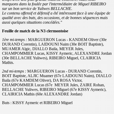
marquons dans la foulée par l'intermédiaire de Miguel RIBEIRO
sur un bon service de Yuliwes BELLACHE.
Le contenu offensif et défensif a été intéressant face à une équipe de
qualité avec des buts, des occasions, et de bonnes séquences mais
aussi quelques situations concédées."
Feuille de match de la N3 clermontoise
1ère mi-temps :
MARGUERON Lucas - KANDEM Oliver (30e
DURAND Corentin), LAIDOUNI Naim (30e BOIT Baptiste),
MUAMER Algic, DIALLO Baila, MEYER Jules,
CHAMPOMMIER Lucas, KISSY Aymeric, ALEXANDRE Jordan
(30e BELLACHE Yuliwes), RIBEIRO Miguel, CLAIRICIA
Mathis.
2nd mi-temps :
MARGUERON Lucas - DURAND Corentin,
BOIT Baptiste, ALJIC Muamer (67e LAIDOUNI Naim), DIALLO
Baila (67e KAMDEM Oliver), DA ROSA Victor,
CHAMPOMMIER Lucas (67e MEYER Jules, ZAIRE Rohan,
BELLACHE Yuliwes, RIBEIRO Miguel (67e KISSY Aymeric),
CLAIRICIA Mathis (60e ALEXANDRE Jordan)
Buts : KISSY Aymeric et RIBEIRO Miguel