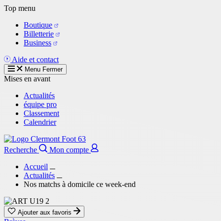
Aller
Top menu
au
Boutique
contenu
Billetterie
principal
Business
Aide et contact
Menu
Fermer
Mises en avant
Actualités
équipe pro
Classement
Calendrier
Recherche
Mon compte
Accueil
Actualités
Nos matchs à domicile ce week-end
Ajouter aux favoris