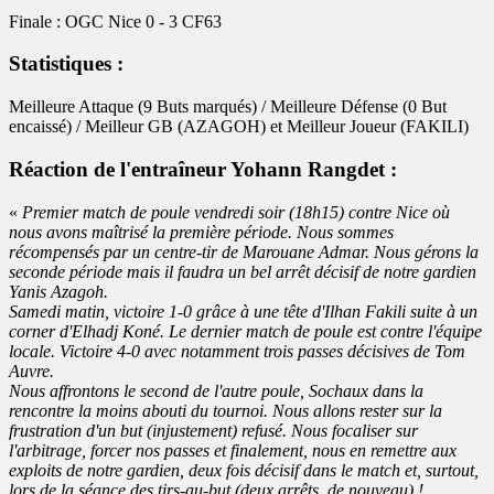
Finale : OGC Nice 0 - 3 CF63
Statistiques :
Meilleure Attaque (9 Buts marqués) / Meilleure Défense (0 But
encaissé) / Meilleur GB (AZAGOH) et Meilleur Joueur (FAKILI)
Réaction de l'entraîneur Yohann Rangdet :
«
Premier match de poule vendredi soir (18h15) contre Nice où
nous avons maîtrisé la première période. Nous sommes
récompensés par un centre-tir de Marouane Admar. Nous gérons la
seconde période mais il faudra un bel arrêt décisif de notre gardien
Yanis Azagoh.
Samedi matin, victoire 1-0 grâce à une tête d'Ilhan Fakili suite à un
corner d'Elhadj Koné. Le dernier match de poule est contre l'équipe
locale. Victoire 4-0 avec notamment trois passes décisives de Tom
Auvre.
Nous affrontons le second de l'autre poule, Sochaux dans la
rencontre la moins abouti du tournoi. Nous allons rester sur la
frustration d'un but (injustement) refusé. Nous focaliser sur
l'arbitrage, forcer nos passes et finalement, nous en remettre aux
exploits de notre gardien, deux fois décisif dans le match et, surtout,
lors de la séance des tirs-au-but (deux arrêts, de nouveau) !