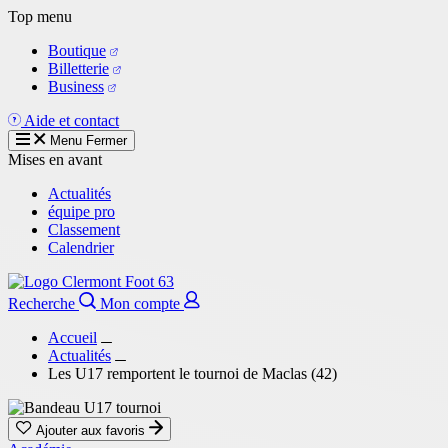
Aller
Top menu
au
Boutique
contenu
Billetterie
principal
Business
Aide et contact
Menu
Fermer
Mises en avant
Actualités
équipe pro
Classement
Calendrier
Recherche
Mon compte
Accueil
Actualités
Les U17 remportent le tournoi de Maclas (42)
Ajouter aux favoris