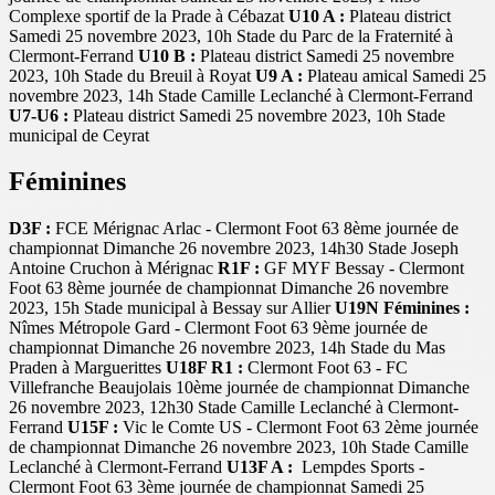
Complexe sportif de la Prade à Cébazat
U10 A :
Plateau district
Samedi 25 novembre 2023, 10h Stade du Parc de la Fraternité à
Clermont-Ferrand
U10 B :
Plateau district Samedi 25 novembre
2023, 10h Stade du Breuil à Royat
U9 A :
Plateau amical Samedi 25
novembre 2023, 14h Stade Camille Leclanché à Clermont-Ferrand
U7-U6 :
Plateau district Samedi 25 novembre 2023, 10h Stade
municipal de Ceyrat
Féminines
D3F :
FCE Mérignac Arlac - Clermont Foot 63 8ème journée de
championnat Dimanche 26 novembre 2023, 14h30 Stade Joseph
Antoine Cruchon à Mérignac
R1F :
GF MYF Bessay - Clermont
Foot 63 8ème journée de championnat Dimanche 26 novembre
2023, 15h Stade municipal à Bessay sur Allier
U19N Féminines :
Nîmes Métropole Gard - Clermont Foot 63 9ème journée de
championnat Dimanche 26 novembre 2023, 14h Stade du Mas
Praden à Marguerittes
U18F R1 :
Clermont Foot 63 - FC
Villefranche Beaujolais 10ème journée de championnat Dimanche
26 novembre 2023, 12h30 Stade Camille Leclanché à Clermont-
Ferrand
U15F :
Vic le Comte US - Clermont Foot 63 2ème journée
de championnat Dimanche 26 novembre 2023, 10h Stade Camille
Leclanché à Clermont-Ferrand
U13F A :
Lempdes Sports -
Clermont Foot 63 3ème journée de championnat Samedi 25