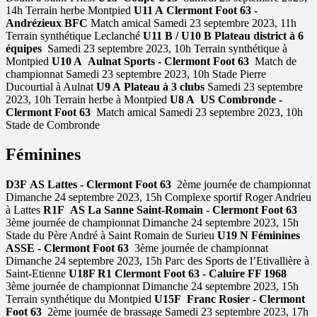
14h Terrain herbe Montpied
U11 A
Clermont Foot 63 -
Andrézieux BFC
Match amical Samedi 23 septembre 2023, 11h
Terrain synthétique Leclanché
U11 B / U10 B
Plateau district à 6
équipes
Samedi 23 septembre 2023, 10h Terrain synthétique à
Montpied
U10 A
Aulnat Sports - Clermont Foot 63
Match de
championnat Samedi 23 septembre 2023, 10h Stade Pierre
Ducourtial à Aulnat
U9 A
Plateau à 3 clubs
Samedi 23 septembre
2023, 10h Terrain herbe à Montpied
U8 A
US Combronde -
Clermont Foot 63
Match amical Samedi 23 septembre 2023, 10h
Stade de Combronde
Féminines
D3F
AS Lattes - Clermont Foot 63
2ème journée de championnat
Dimanche 24 septembre 2023, 15h Complexe sportif Roger Andrieu
à Lattes
R1F
AS La Sanne Saint-Romain - Clermont Foot 63
3ème journée de championnat Dimanche 24 septembre 2023, 15h
Stade du Père André à Saint Romain de Surieu
U19 N Féminines
ASSE - Clermont Foot 63
3ème journée de championnat
Dimanche 24 septembre 2023, 15h Parc des Sports de l’Etivallière à
Saint-Etienne
U18F R1
Clermont Foot 63 - Caluire FF 1968
3ème journée de championnat Dimanche 24 septembre 2023, 15h
Terrain synthétique du Montpied
U15F
Franc Rosier - Clermont
Foot 63
2ème journée de brassage Samedi 23 septembre 2023, 17h