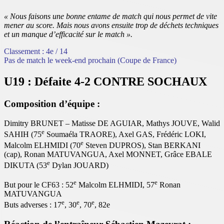
« Nous faisons une bonne entame de match qui nous permet de vite
mener au score. Mais nous avons ensuite trop de déchets techniques
et un manque d’efficacité sur le match ».
Classement : 4e / 14
Pas de match le week-end prochain (Coupe de France)
U19 : Défaite 4-2 CONTRE SOCHAUX
Composition d’équipe :
Dimitry BRUNET – Matisse DE AGUIAR, Mathys JOUVE, Walid
e
SAHIH (75
Soumaéla TRAORE), Axel GAS, Frédéric LOKI,
e
Malcolm ELHMIDI (70
Steven DUPROS), Stan BERKANI
(cap), Ronan MATUVANGUA, Axel MONNET, Grâce EBALE
e
DIKUTA (53
Dylan JOUARD)
e
e
But pour le CF63 : 52
Malcolm ELHMIDI, 57
Ronan
MATUVANGUA
e
e
e
Buts adverses : 17
, 30
, 70
, 82e