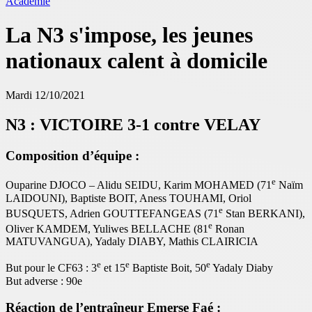
Académie
La N3 s'impose, les jeunes
nationaux calent à domicile
Mardi 12/10/2021
N3 : VICTOIRE 3-1 contre VELAY
Composition d’équipe :
e
Ouparine DJOCO – Alidu SEIDU, Karim MOHAMED (71
Naïm
LAIDOUNI), Baptiste BOIT, Aness TOUHAMI, Oriol
e
BUSQUETS, Adrien GOUTTEFANGEAS (71
Stan BERKANI),
e
Oliver KAMDEM, Yuliwes BELLACHE (81
Ronan
MATUVANGUA), Yadaly DIABY, Mathis CLAIRICIA
e
e
e
But pour le CF63 : 3
et 15
Baptiste Boit, 50
Yadaly Diaby
But adverse : 90e
Réaction de l’entraîneur Emerse Faé :