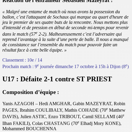
Réaction de l’entraîneur Sébastien Mazeyrat :
« Malgré une entame de match où nous avons la possession du
ballon, c’est l'attaquant de Sochaux qui marque au quart d'heure de
jeu le premier de ses quatre buts de la rencontre. Nous mettons plus
d'intensité et de pression en début de seconde mi-temps pour revenir
e
dans le match (57
2-2). Malheureusement c’est l’adversaire qui
reprend l’avantage à la suite d’une perte de balle. Il nous a manqué
de consistance sur l’ensemble du match pour pouvoir faire un
résultat face à cette belle équipe. »
Classement : 10e / 14
e
e
Prochain match : 9
journée dimanche 17 octobre à 15h à Dijon (8
)
U17 : Défaite 2-1 contre ST PRIEST
Composition d’équipe :
Yanis AZAGOH – Hedi AMGHAR, Gabin MAZEYRAT, Robin
e
PAGES, Ibrahim COULIBALY, Mathis COHADE (70
Matthew
e
DAVIS), Julien ASTIC, Enzo TRIBOUT, Camil SELLAMI (46
e
Ilhan FAKILI), Colas CHASTANG (70
Elhadj Mory KONE),
Mohammed BOUCHENNA