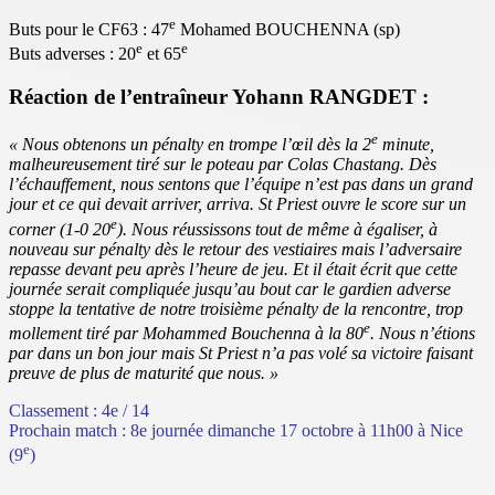
e
Buts pour le CF63 : 47
Mohamed BOUCHENNA (sp)
e
e
Buts adverses : 20
et 65
Réaction de l’entraîneur Yohann RANGDET :
e
« Nous obtenons un pénalty en trompe l’œil dès la 2
minute,
malheureusement tiré sur le poteau par Colas Chastang. Dès
l’échauffement, nous sentons que l’équipe n’est pas dans un grand
jour et ce qui devait arriver, arriva. St Priest ouvre le score sur un
e
corner (1-0 20
). Nous réussissons tout de même à égaliser, à
nouveau sur pénalty dès le retour des vestiaires mais l’adversaire
repasse devant peu après l’heure de jeu. Et il était écrit que cette
journée serait compliquée jusqu’au bout car le gardien adverse
stoppe la tentative de notre troisième pénalty de la rencontre, trop
e
mollement tiré par Mohammed Bouchenna à la 80
. Nous n’étions
par dans un bon jour mais St Priest n’a pas volé sa victoire faisant
preuve de plus de maturité que nous. »
Classement : 4e / 14
Prochain match : 8e journée dimanche 17 octobre à 11h00 à Nice
e
(9
)