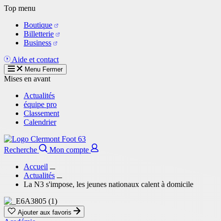
Aller
Top menu
au
Boutique
contenu
Billetterie
principal
Business
Aide et contact
Menu
Fermer
Mises en avant
Actualités
équipe pro
Classement
Calendrier
Recherche
Mon compte
Accueil
Actualités
La N3 s'impose, les jeunes nationaux calent à domicile
Ajouter aux favoris