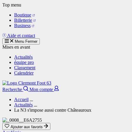
Aller
Top menu
au
Boutique
contenu
Billetterie
principal
Business
Aide et contact
Menu
Fermer
Mises en avant
Actualités
équipe pro
Classement
Calendrier
Recherche
Mon compte
Accueil
Actualités
La N3 s'impose aussi contre Châteauroux
Ajouter aux favoris