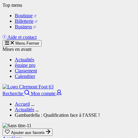
Aller
Top menu
au
Boutique
contenu
Billetterie
principal
Business
Aide et contact
Menu
Fermer
Mises en avant
Actualités
équipe pro
Classement
Calendrier
Recherche
Mon compte
Accueil
Actualités
Gambardella : Qualification face à l'ASSE !
Ajouter aux favoris