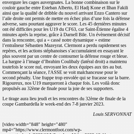
envergure les cages auvergnates. La bonne combinaison sur le
couloir gauche entre Esteban Alberto, El Hadj Kone et Ilhan Fakili
ainsi que la qualité de dribble du nouvel arrivant Enzo Cantero sur
l’aile droite ont permis de mettre en échec plus d’une fois la défense
adverse, sans pourtant aggraver le score. Les 45 dernières minutes
ont été difficiles pour les U19 du CF63, car Saint-Étienne égalise 4
minutes après la reprise, grâce à Darnell Bile. Un évènement décisif
dans la rencontre, qui a « cassé notre dynamique » estime
l’entraîneur Sébastien Mazeyrat. Clermont a perdu rapidement ses
repères, et les actions stéphanoises s’accumulaient en essayant le
plus souvent par un centre de contourner la défense rouge et bleue.
La hargne à l’image d’Ibrahim Coulibaly (latéral droit) a maintenu
toutefois le score nul, envoyant les deux équipes aux tirs au but.
Commençant la séance, l'ASSE se voit malchanceuse pour le
second pénalty. Une frappe trop envolée qui se fracasse sur la barre.
Rigoureux, nos U19 marqueront à chaque fois. Les voilà donc
propulsés au 32ème de finale pour la joie de ses supporters.
Le tirage aura lieu jeudi et les rencontres du 32ème de finale de la
coupe Gambardella le week-end des 7-8 janvier 2023.
Louis SERVONNAT
[video width="848" height="480"
mp4="https://www.clermontfoot.com/wp-