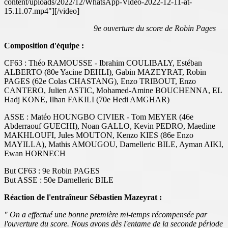
content/uploads/2022/12/WhatsApp-Video-2022-12-11-at-
15.11.07.mp4"][/video]
9e ouverture du score de Robin Pages
Composition d'équipe :
CF63 : Théo RAMOUSSE - Ibrahim COULIBALY, Estéban
ALBERTO (80e Yacine DEHLI), Gabin MAZEYRAT, Robin
PAGES (62e Colas CHASTANG), Enzo TRIBOUT, Enzo
CANTERO, Julien ASTIC, Mohamed-Amine BOUCHENNA, EL
Hadj KONE, Ilhan FAKILI (70e Hedi AMGHAR)
ASSE : Matéo HOUNGBO CIVIER - Tom MEYER (46e
Abderraouf GUECHI), Noan GALLO, Kevin PEDRO, Maedine
MAKHLOUFI, Jules MOUTON, Kenzo KIES (86e Enzo
MAYILLA), Mathis AMOUGOU, Darnelleric BILE, Ayman AIKI,
Ewan HORNECH
But CF63 : 9e Robin PAGES
But ASSE : 50e Darnelleric BILE
Réaction de l'entraîneur Sébastien Mazeyrat :
" On a effectué une bonne première mi-temps récompensée par
l'ouverture du score. Nous avons dès l'entame de la seconde période