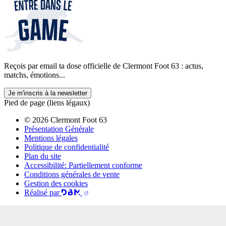
Reçois par email ta dose officielle de Clermont Foot 63 : actus,
matchs, émotions...
Je m'inscris à la newsletter
Pied de page (liens légaux)
© 2026 Clermont Foot 63
Présentation Générale
Mentions légales
Politique de confidentialité
Plan du site
Accessibilité: Partiellement conforme
Conditions générales de vente
Gestion des cookies
Réalisé par