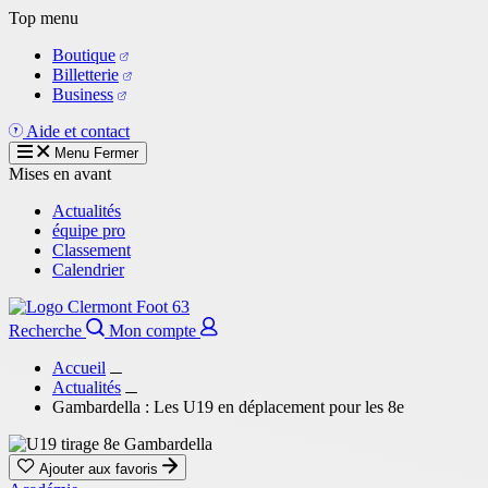
Aller
Top menu
au
Boutique
contenu
Billetterie
principal
Business
Aide et contact
Menu
Fermer
Mises en avant
Actualités
équipe pro
Classement
Calendrier
Recherche
Mon compte
Accueil
Actualités
Gambardella : Les U19 en déplacement pour les 8e
Ajouter aux favoris