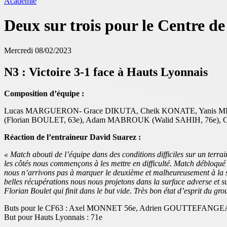
Académie
Deux sur trois pour le Centre d
Mercredi 08/02/2023
N3 : Victoire 3-1 face à Hauts Lyonnais
Composition d’équipe :
Lucas MARGUERON- Grace DIKUTA, Cheik KONATE, Yanis ME
(Florian BOULET, 63e), Adam MABROUK (Walid SAHIH, 76e), 
Réaction de l’entraineur David Suarez :
« Match abouti de l’équipe dans des conditions difficiles sur un terra
les côtés nous commençons à les mettre en difficulté. Match débloqué
nous n’arrivons pas à marquer le deuxième et malheureusement à la so
belles récupérations nous nous projetons dans la surface adverse et s
Florian Boulet qui finit dans le but vide. Très bon état d’esprit du gr
Buts pour le CF63 : Axel MONNET 56e, Adrien GOUTTEFANGEA
But pour Hauts Lyonnais : 71e