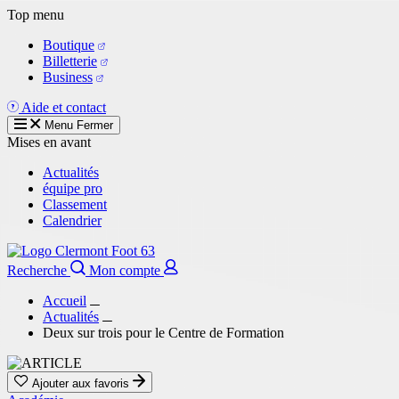
Aller
Top menu
au
Boutique
contenu
Billetterie
principal
Business
Aide et contact
Menu
Fermer
Mises en avant
Actualités
équipe pro
Classement
Calendrier
Recherche
Mon compte
Accueil
Actualités
Deux sur trois pour le Centre de Formation
Ajouter aux favoris