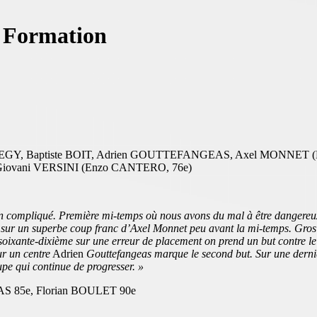
e Formation
GY, Baptiste BOIT, Adrien GOUTTEFANGEAS, Axel MONNET (
Giovani VERSINI (Enzo CANTERO, 76e)
in compliqué. Première mi-temps où nous avons du mal à être dangereux :
 sur un superbe coup franc d’Axel Monnet peu avant la mi-temps. Gros t
ixante-dixième sur une erreur de placement on prend un but contre le c
ur un centre
Adrien
Gouttefangeas marque le second but. Sur une derni
oupe qui continue de progresser. »
S 85e, Florian BOULET 90e