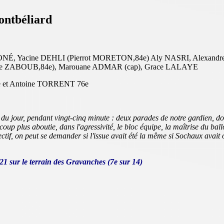
ontbéliard
É, Yacine DEHLI (Pierrot MORETON,84e) Aly NASRI, Alexan
 ZABOUB,84e), Marouane ADMAR (cap), Grace LALAYE
e et Antoine TORRENT 76e
u jour, pendant vingt-cinq minute : deux parades de notre gardien, do
oup plus aboutie, dans l'agressivité, le bloc équipe, la maîtrise du ball
bjectif, on peut se demander si l'issue avait été la même si Sochaux ava
1 sur le terrain des Gravanches (7e sur 14)