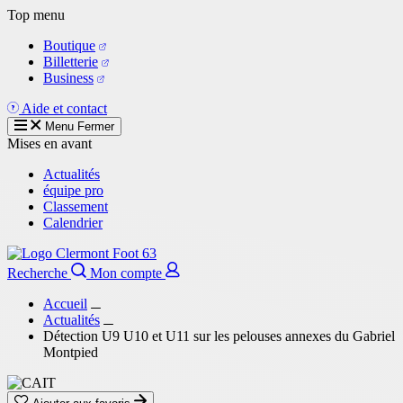
Aller
Top menu
au
Boutique
contenu
Billetterie
principal
Business
Aide et contact
Menu
Fermer
Mises en avant
Actualités
équipe pro
Classement
Calendrier
Recherche
Mon compte
Accueil
Actualités
Détection U9 U10 et U11 sur les pelouses annexes du Gabriel
Montpied