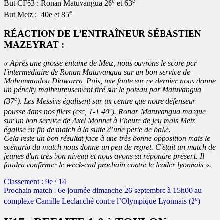
e
e
But CF63 : Ronan Matuvangua 26
et 63
e
But Metz : 40e et 85
RÉACTION DE L’ENTRAÎNEUR SÉBASTIEN
MAZEYRAT :
« Après une grosse entame de Metz, nous ouvrons le score par
l'intermédiaire de Ronan Matuvangua sur un bon service de
Mahammadou Diawarra. Puis, une faute sur ce dernier nous donne
un pénalty malheureusement tiré sur le poteau par Matuvangua
e
(37
). Les Messins égalisent sur un centre que notre défenseur
e
pousse dans nos filets (csc, 1-1 40
). Ronan Matuvangua marque
sur un bon service de Axel Monnet à l’heure de jeu mais Metz
égalise en fin de match à la suite d’une perte de balle.
Cela reste un bon résultat face à une très bonne opposition mais le
scénario du match nous donne un peu de regret. C'était un match de
jeunes d'un très bon niveau et nous avons su répondre présent. Il
faudra confirmer le week-end prochain contre le leader lyonnais ».
Classement : 9e / 14
Prochain match : 6e journée dimanche 26 septembre à 15h00 au
e
complexe Camille Leclanché contre l’Olympique Lyonnais (2
)