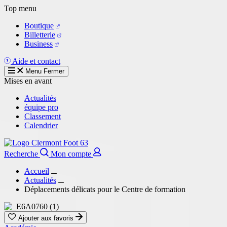
Aller
Top menu
au
Boutique
contenu
Billetterie
principal
Business
Aide et contact
Menu
Fermer
Mises en avant
Actualités
équipe pro
Classement
Calendrier
Recherche
Mon compte
Accueil
Actualités
Déplacements délicats pour le Centre de formation
Ajouter aux favoris