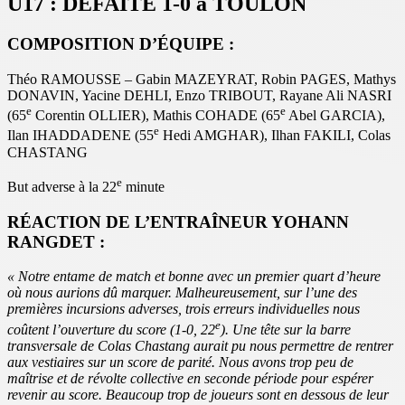
U17 : DEFAITE 1-0 à TOULON
COMPOSITION D’ÉQUIPE :
Théo RAMOUSSE – Gabin MAZEYRAT, Robin PAGES, Mathys
DONAVIN, Yacine DEHLI, Enzo TRIBOUT, Rayane Ali NASRI
e
e
(65
Corentin OLLIER), Mathis COHADE (65
Abel GARCIA),
e
Ilan IHADDADENE (55
Hedi AMGHAR), Ilhan FAKILI, Colas
CHASTANG
e
But adverse à la 22
minute
RÉACTION DE L’ENTRAÎNEUR YOHANN
RANGDET :
« Notre entame de match et bonne avec un premier quart d’heure
où nous aurions dû marquer. Malheureusement, sur l’une des
premières incursions adverses, trois erreurs individuelles nous
e
coûtent l’ouverture du score (1-0, 22
). Une tête sur la barre
transversale de Colas Chastang aurait pu nous permettre de rentrer
aux vestiaires sur un score de parité. Nous avons trop peu de
maîtrise et de révolte collective en seconde période pour espérer
revenir au score. Beaucoup trop de joueurs sont en dessous de leur