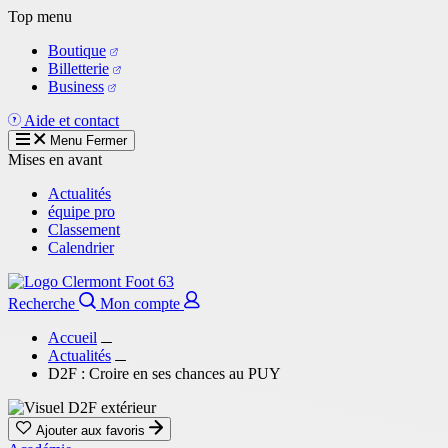
Aller
Top menu
au
Boutique
contenu
Billetterie
principal
Business
Aide et contact
Menu
Fermer
Mises en avant
Actualités
équipe pro
Classement
Calendrier
Recherche
Mon compte
Accueil
Actualités
D2F : Croire en ses chances au PUY
Ajouter aux favoris