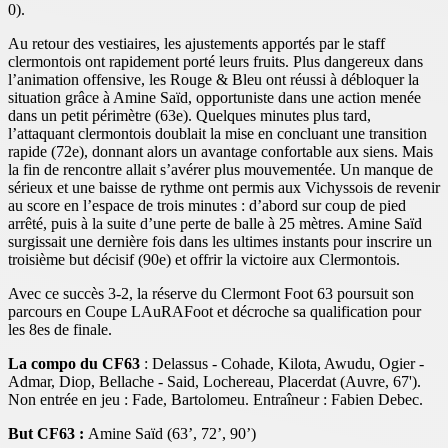
0).
Au retour des vestiaires, les ajustements apportés par le staff
clermontois ont rapidement porté leurs fruits. Plus dangereux dans
l’animation offensive, les Rouge & Bleu ont réussi à débloquer la
situation grâce à Amine Saïd, opportuniste dans une action menée
dans un petit périmètre (63e). Quelques minutes plus tard,
l’attaquant clermontois doublait la mise en concluant une transition
rapide (72e), donnant alors un avantage confortable aux siens. Mais
la fin de rencontre allait s’avérer plus mouvementée. Un manque de
sérieux et une baisse de rythme ont permis aux Vichyssois de revenir
au score en l’espace de trois minutes : d’abord sur coup de pied
arrêté, puis à la suite d’une perte de balle à 25 mètres. Amine Saïd
surgissait une dernière fois dans les ultimes instants pour inscrire un
troisième but décisif (90e) et offrir la victoire aux Clermontois.
Avec ce succès 3-2, la réserve du Clermont Foot 63 poursuit son
parcours en Coupe LAuRAFoot et décroche sa qualification pour
les 8es de finale.
La compo du CF63
: Delassus - Cohade, Kilota, Awudu, Ogier -
Admar, Diop, Bellache - Said, Lochereau, Placerdat (Auvre, 67').
Non entrée en jeu : Fade, Bartolomeu. Entraîneur : Fabien Debec.
But CF63 :
Amine Saïd (63’, 72’, 90’)