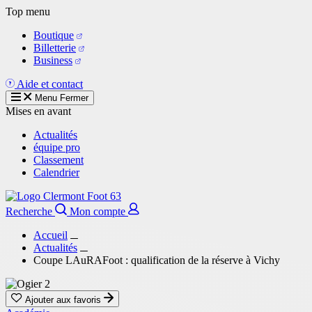
Aller
Top menu
au
Boutique
contenu
Billetterie
principal
Business
Aide et contact
Menu
Fermer
Mises en avant
Actualités
équipe pro
Classement
Calendrier
Recherche
Mon compte
Accueil
Actualités
Coupe LAuRAFoot : qualification de la réserve à Vichy
Ajouter aux favoris