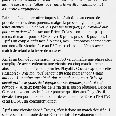
moi, je savais que j’allais jouer dans le meilleur championnat
d'Europe
» explique-t-il.
Faire une bonne première impression était donc au centre des
priorités de nos deux joueurs, malgré la pression générée par de
telles attentes : «
Je ne voulais pas me manquer, j’ai travaillé dur
pour en arriver là !
» raconte Brice. Et la saison n’aurait pas pu
mieux démarrer pour le CF63 avec 9 points pris sur 9 possibles !
Après un coup d’arrêt face à Nantes, nos Clermontois décrochaient
une nouvelle victoire face au PSG et se classaient 3èmes avec un
match de retard à la trêve de mi-saison.
Après un bon début de saison, le CF63 va connaître une phase plus
compliquée avec seulement une victoire en cinq matchs, remettant
ainsi en jeu la qualification pour les Playoffs. Caccia explique cette
situation : «
J’ai mal joué pendant un long moment car j’étais
malade. J’imagine que c’était dur mentalement pour Brice qui
devait porter le poids de l’équipe sur ses épaules pendant cette
période
». À deux journées de la fin de la saison régulière, Brice et
Caccia n’avaient pas le choix : pour se qualifier aux Playoffs, ils
devaient remporter leurs deux dernières rencontres face à l’ESTAC
et au LOSC, un concurrent direct.
Après une victoire face à Troyes, c’était donc un match décisif qui
se dressait sur la route de nos Clermontois. Le vainqueur du duel