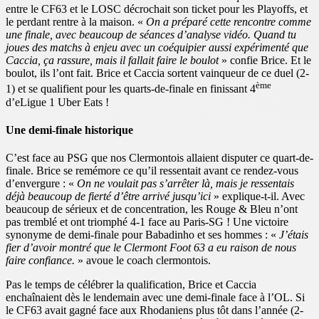
entre le CF63 et le LOSC décrochait son ticket pour les Playoffs, et
le perdant rentre à la maison. «
On a préparé cette rencontre comme
une finale, avec beaucoup de séances d’analyse vidéo. Quand tu
joues des matchs à enjeu avec un coéquipier aussi expérimenté que
Caccia, ça rassure, mais il fallait faire le boulot
» confie Brice. Et le
boulot, ils l’ont fait. Brice et Caccia sortent vainqueur de ce duel (2-
ème
1) et se qualifient pour les quarts-de-finale en finissant 4
d’eLigue 1 Uber Eats !
Une demi-finale historique
C’est face au PSG que nos Clermontois allaient disputer ce quart-de-
finale. Brice se remémore ce qu’il ressentait avant ce rendez-vous
d’envergure : «
On ne voulait pas s’arrêter là, mais je ressentais
déjà beaucoup de fierté d’être arrivé jusqu’ici
» explique-t-il. Avec
beaucoup de sérieux et de concentration, les Rouge & Bleu n’ont
pas tremblé et ont triomphé 4-1 face au Paris-SG ! Une victoire
synonyme de demi-finale pour Babadinho et ses hommes : «
J’étais
fier d’avoir montré que le Clermont Foot 63 a eu raison de nous
faire confiance.
» avoue le coach clermontois.
Pas le temps de célébrer la qualification, Brice et Caccia
enchaînaient dès le lendemain avec une demi-finale face à l’OL. Si
le CF63 avait gagné face aux Rhodaniens plus tôt dans l’année (2-