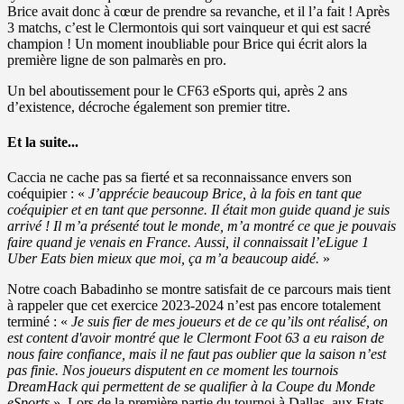
Brice avait donc à cœur de prendre sa revanche, et il l’a fait ! Après
3 matchs, c’est le Clermontois qui sort vainqueur et qui est sacré
champion ! Un moment inoubliable pour Brice qui écrit alors la
première ligne de son palmarès en pro.
Un bel aboutissement pour le CF63 eSports qui, après 2 ans
d’existence, décroche également son premier titre.
Et la suite...
Caccia ne cache pas sa fierté et sa reconnaissance envers son
coéquipier : «
J’apprécie beaucoup Brice, à la fois en tant que
coéquipier et en tant que personne. Il était mon guide quand je suis
arrivé ! Il m’a présenté tout le monde, m’a montré ce que je pouvais
faire quand je venais en France. Aussi, il connaissait l’eLigue 1
Uber Eats bien mieux que moi, ça m’a beaucoup aidé.
»
Notre coach Babadinho se montre satisfait de ce parcours mais tient
à rappeler que cet exercice 2023-2024 n’est pas encore totalement
terminé : «
Je suis fier de mes joueurs et de ce qu’ils ont réalisé, on
est content d'avoir montré que le Clermont Foot 63 a eu raison de
nous faire confiance, mais il ne faut pas oublier que la saison n’est
pas finie. Nos joueurs disputent en ce moment les tournois
DreamHack qui permettent de se qualifier à la Coupe du Monde
eSports
». Lors de la première partie du tournoi à Dallas, aux Etats-