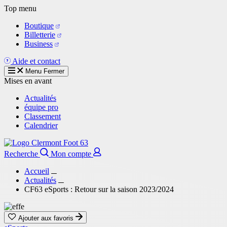
Aller
Top menu
au
Boutique
contenu
Billetterie
principal
Business
Aide et contact
Menu
Fermer
Mises en avant
Actualités
équipe pro
Classement
Calendrier
Recherche
Mon compte
Accueil
Actualités
CF63 eSports : Retour sur la saison 2023/2024
Ajouter aux favoris