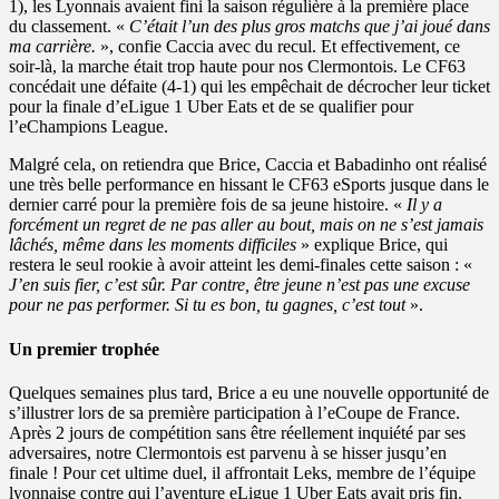
1), les Lyonnais avaient fini la saison régulière à la première place
du classement. «
C’était l’un des plus gros matchs que j’ai joué dans
ma carrière.
», confie Caccia avec du recul. Et effectivement, ce
soir-là, la marche était trop haute pour nos Clermontois. Le CF63
concédait une défaite (4-1) qui les empêchait de décrocher leur ticket
pour la finale d’eLigue 1 Uber Eats et de se qualifier pour
l’eChampions League.
Malgré cela, on retiendra que Brice, Caccia et Babadinho ont réalisé
une très belle performance en hissant le CF63 eSports jusque dans le
dernier carré pour la première fois de sa jeune histoire. «
Il y a
forcément un regret de ne pas aller au bout, mais on ne s’est jamais
lâchés, même dans les moments difficiles
» explique Brice, qui
restera le seul rookie à avoir atteint les demi-finales cette saison : «
J’en suis fier, c’est sûr. Par contre, être jeune n’est pas une excuse
pour ne pas performer. Si tu es bon, tu gagnes, c’est tout
».
Un premier trophée
Quelques semaines plus tard, Brice a eu une nouvelle opportunité de
s’illustrer lors de sa première participation à l’eCoupe de France.
Après 2 jours de compétition sans être réellement inquiété par ses
adversaires, notre Clermontois est parvenu à se hisser jusqu’en
finale ! Pour cet ultime duel, il affrontait Leks, membre de l’équipe
lyonnaise contre qui l’aventure eLigue 1 Uber Eats avait pris fin.