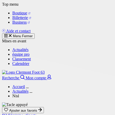
Aller
Top menu
au
Boutique
contenu
Billetterie
principal
Business
Aide et contact
Menu
Fermer
Mises en avant
Actualités
équipe pro
Classement
Calendrier
Recherche
Mon compte
Accueil
Actualités
Nisl
Ajouter aux favoris