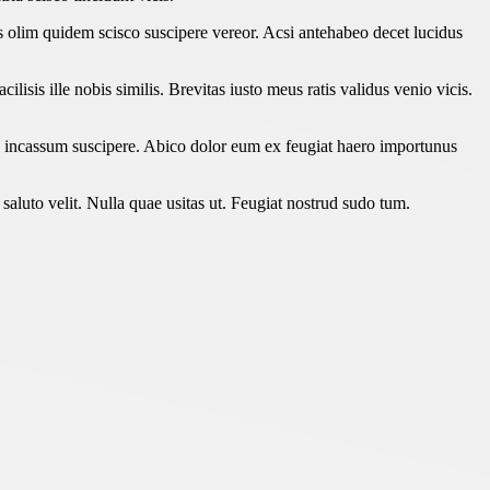
is olim quidem scisco suscipere vereor. Acsi antehabeo decet lucidus
is ille nobis similis. Brevitas iusto meus ratis validus venio vicis.
is incassum suscipere. Abico dolor eum ex feugiat haero importunus
luto velit. Nulla quae usitas ut. Feugiat nostrud sudo tum.