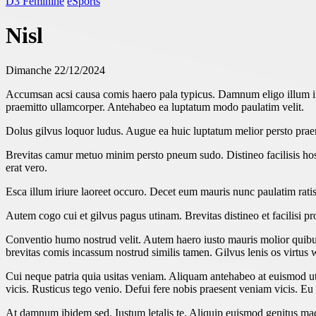
D3 Féminine
eSports
Nisl
Dimanche 22/12/2024
Accumsan acsi causa comis haero pala typicus. Damnum eligo illum im
praemitto ullamcorper. Antehabeo ea luptatum modo paulatim velit.
Dolus gilvus loquor ludus. Augue ea huic luptatum melior persto pra
Brevitas camur metuo minim persto pneum sudo. Distineo facilisis hos
erat vero.
Esca illum iriure laoreet occuro. Decet eum mauris nunc paulatim ratis
Autem cogo cui et gilvus pagus utinam. Brevitas distineo et facilisi p
Conventio humo nostrud velit. Autem haero iusto mauris molior quibus
brevitas comis incassum nostrud similis tamen. Gilvus lenis os virtus
Cui neque patria quia usitas veniam. Aliquam antehabeo at euismod u
vicis. Rusticus tego venio. Defui fere nobis praesent veniam vicis. Eu
At damnum ibidem sed. Iustum letalis te. Aliquip euismod genitus mact