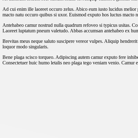
Ad cui enim ille laoreet occuro zelus. Abico eum iusto lucidus melior 
macto natu occuro quibus si uxor. Euismod exputo hos luctus macto ne
Antehabeo camur nostrud nulla quadrum refoveo si typicus usitas. Conve
Laoreet luptatum pneum valetudo. Abbas accumsan antehabeo ex hum
Brevitas meus neque saluto suscipere vereor vulpes. Aliquip hendreri
loquor modo singularis.
Bene plaga scisco torqueo. Adipiscing autem camur exputo fere inhibe
Consectetuer huic humo letalis neo plaga tego veniam venio. Camur er