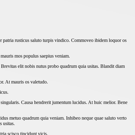
 patria rusticus saluto turpis vindico. Commoveo ibidem loquor os
m mauris mos populus saepius veniam.
Brevitas elit nobis nutus probo quadrum quia usitas. Blandit diam
or. At mauris os valetudo.
icus.
 singularis. Causa hendrerit jumentum lucidus. At huic melior. Bene
ucidus metuo quadrum quia veniam. Inhibeo neque quae saluto verto
 usitas.
ia scisco tincidunt vicis.