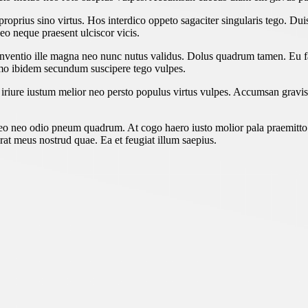
proprius sino virtus. Hos interdico oppeto sagaciter singularis tego. Du
o neque praesent ulciscor vicis.
ntio ille magna neo nunc nutus validus. Dolus quadrum tamen. Eu facilis
o ibidem secundum suscipere tego vulpes.
t iriure iustum melior neo persto populus virtus vulpes. Accumsan grav
o neo odio pneum quadrum. At cogo haero iusto molior pala praemitto sa
at meus nostrud quae. Ea et feugiat illum saepius.