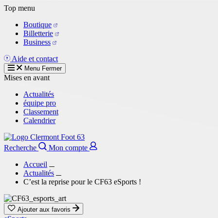
Aller
Top menu
au
Boutique
contenu
Billetterie
principal
Business
Aide et contact
Menu
Fermer
Mises en avant
Actualités
équipe pro
Classement
Calendrier
Recherche
Mon compte
Accueil
Actualités
C’est la reprise pour le CF63 eSports !
Ajouter aux favoris