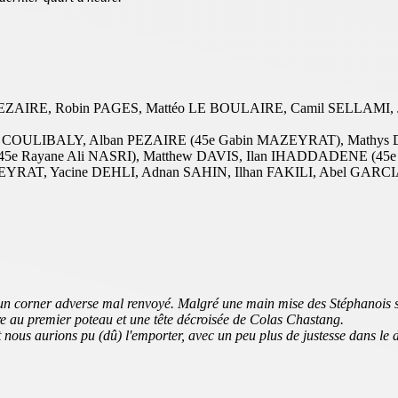
EZAIRE, Robin PAGES, Mattéo LE BOULAIRE, Camil SELLAMI, Ju
him COULIBALY, Alban PEZAIRE (45e Gabin MAZEYRAT), Mathys
E (45e Rayane Ali NASRI), Matthew DAVIS, Ilan IHADDADENE (
EYRAT, Yacine DEHLI, Adnan SAHIN, Ilhan FAKILI, Abel GARC
n corner adverse mal renvoyé. Malgré une main mise des Stéphanois sur 
 au premier poteau et une tête décroisée de Colas Chastang.
t nous aurions pu (dû) l'emporter, avec un peu plus de justesse dans le d