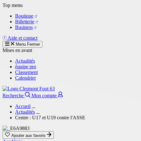
Aller
Top menu
au
Boutique
contenu
Billetterie
principal
Business
Aide et contact
Menu
Fermer
Mises en avant
Actualités
équipe pro
Classement
Calendrier
Recherche
Mon compte
Accueil
Actualités
Centre : U17 et U19 contre l'ASSE
Ajouter aux favoris