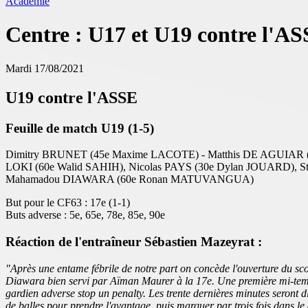
Académie
Centre : U17 et U19 contre l'A
Mardi 17/08/2021
U19 contre l'ASSE
Feuille de match U19 (1-5)
Dimitry BRUNET (45e Maxime LACOTE) - Matthis DE AGUIAR (
LOKI (60e Walid SAHIH), Nicolas PAYS (30e Dylan JOUARD),
Mahamadou DIAWARA (60e Ronan MATUVANGUA)
But pour le CF63 : 17e (1-1)
Buts adverse : 5e, 65e, 78e, 85e, 90e
Réaction de l'entraîneur Sébastien Mazeyrat :
"Après une entame fébrile de notre part on concède l'ouverture du sco
Diawara bien servi par Aïman Maurer à la 17e. Une première mi-temps
gardien adverse stop un penalty. Les trente dernières minutes seront di
de balles pour prendre l'avantage, puis marquer par trois fois dans le