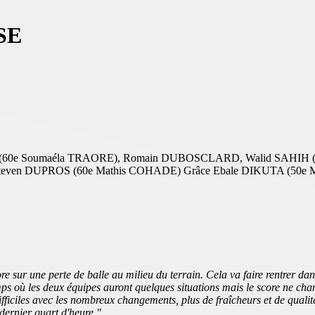
SSE
60e Soumaéla TRAORE), Romain DUBOSCLARD, Walid SAHIH (30e
 Steven DUPROS (60e Mathis COHADE) Grâce Ebale DIKUTA (50e
re sur une perte de balle au milieu du terrain. Cela va faire rentrer d
 où les deux équipes auront quelques situations mais le score ne chan
fficiles avec les nombreux changements, plus de fraîcheurs et de qualité
 dernier quart d'heure."