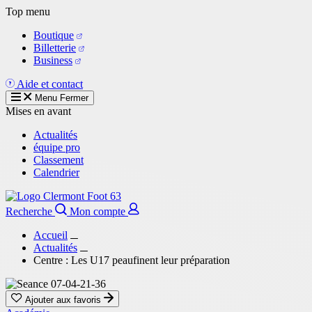
Aller
Top menu
au
Boutique
contenu
Billetterie
principal
Business
Aide et contact
Menu
Fermer
Mises en avant
Actualités
équipe pro
Classement
Calendrier
Recherche
Mon compte
Accueil
Actualités
Centre : Les U17 peaufinent leur préparation
Ajouter aux favoris