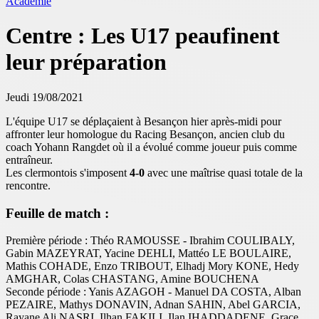
Académie
Centre : Les U17 peaufinent
leur préparation
Jeudi 19/08/2021
L'équipe U17 se déplaçaient à Besançon hier après-midi pour
affronter leur homologue du Racing Besançon, ancien club du
coach Yohann Rangdet où il a évolué comme joueur puis comme
entraîneur.
Les clermontois s'imposent
4-0
avec une maîtrise quasi totale de la
rencontre.
Feuille de match :
Première période : Théo RAMOUSSE - Ibrahim COULIBALY,
Gabin MAZEYRAT, Yacine DEHLI, Mattéo LE BOULAIRE,
Mathis COHADE, Enzo TRIBOUT, Elhadj Mory KONE, Hedy
AMGHAR, Colas CHASTANG, Amine BOUCHENA
Seconde période : Yanis AZAGOH - Manuel DA COSTA, Alban
PEZAIRE, Mathys DONAVIN, Adnan SAHIN, Abel GARCIA,
Rayane Ali NASRI, Ilhan FAKILI, Ilan IHADDADENE, Grace