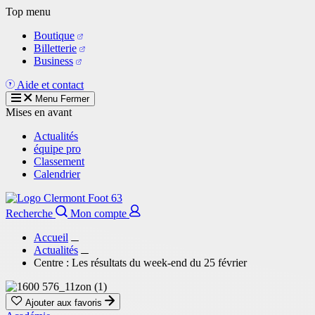
Aller
Top menu
au
Boutique
contenu
Billetterie
principal
Business
Aide et contact
Menu
Fermer
Mises en avant
Actualités
équipe pro
Classement
Calendrier
Recherche
Mon compte
Accueil
Actualités
Centre : Les résultats du week-end du 25 février
Ajouter aux favoris