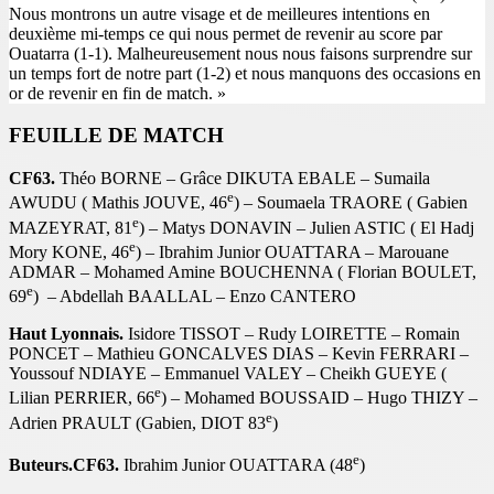
Nous montrons un autre visage et de meilleures intentions en
deuxième mi-temps ce qui nous permet de revenir au score par
Ouatarra (1-1). Malheureusement nous nous faisons surprendre sur
un temps fort de notre part (1-2) et nous manquons des occasions en
or de revenir en fin de match. »
FEUILLE DE MATCH
CF63.
Théo BORNE – Grâce DIKUTA EBALE – Sumaila
e
AWUDU ( Mathis JOUVE, 46
) – Soumaela TRAORE ( Gabien
e
MAZEYRAT, 81
) – Matys DONAVIN – Julien ASTIC ( El Hadj
e
Mory KONE, 46
) – Ibrahim Junior OUATTARA – Marouane
ADMAR – Mohamed Amine BOUCHENNA ( Florian BOULET,
e
69
) – Abdellah BAALLAL – Enzo CANTERO
Haut Lyonnais.
Isidore TISSOT – Rudy LOIRETTE – Romain
PONCET – Mathieu GONCALVES DIAS – Kevin FERRARI –
Youssouf NDIAYE – Emmanuel VALEY – Cheikh GUEYE (
e
Lilian PERRIER, 66
) – Mohamed BOUSSAID – Hugo THIZY –
e
Adrien PRAULT (Gabien, DIOT 83
)
e
Buteurs.CF63.
Ibrahim Junior OUATTARA (48
)