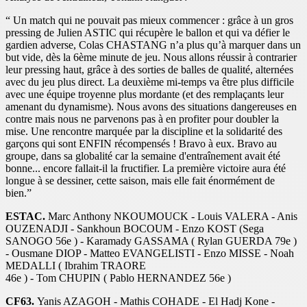
“ Un match qui ne pouvait pas mieux commencer : grâce à un gros
pressing de Julien ASTIC qui récupère le ballon et qui va défier le
gardien adverse, Colas CHASTANG n’a plus qu’à marquer dans un
but vide, dès la 6ème minute de jeu. Nous allons réussir à contrarier
leur pressing haut, grâce à des sorties de balles de qualité, alternées
avec du jeu plus direct. La deuxième mi-temps va être plus difficile
avec une équipe troyenne plus mordante (et des remplaçants leur
amenant du dynamisme). Nous avons des situations dangereuses en
contre mais nous ne parvenons pas à en profiter pour doubler la
mise. Une rencontre marquée par la discipline et la solidarité des
garçons qui sont ENFIN récompensés ! Bravo à eux. Bravo au
groupe, dans sa globalité car la semaine d'entraînement avait été
bonne... encore fallait-il la fructifier. La première victoire aura été
longue à se dessiner, cette saison, mais elle fait énormément de
bien.”
ESTAC.
Marc Anthony NKOUMOUCK - Louis VALERA - Anis
OUZENADJI - Sankhoun BOCOUM - Enzo KOST (Sega
SANOGO 56e ) - Karamady GASSAMA ( Rylan GUERDA 79e )
- Ousmane DIOP - Matteo EVANGELISTI - Enzo MISSE - Noah
MEDALLI ( Ibrahim TRAORE
46e ) - Tom CHUPIN ( Pablo HERNANDEZ 56e )
CF63.
Yanis AZAGOH - Mathis COHADE - El Hadj Kone -