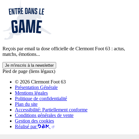
Reçois par email ta dose officielle de Clermont Foot 63 : actus,
matchs, émotions...
Je m'inscris à la newsletter
Pied de page (liens légaux)
© 2026 Clermont Foot 63
Présentation Générale
Mentions légales
Politique de confidentialité
Plan du site
Accessibilité: Partiellement conforme
Conditions générales de vente
Gestion des cookies
Réalisé par