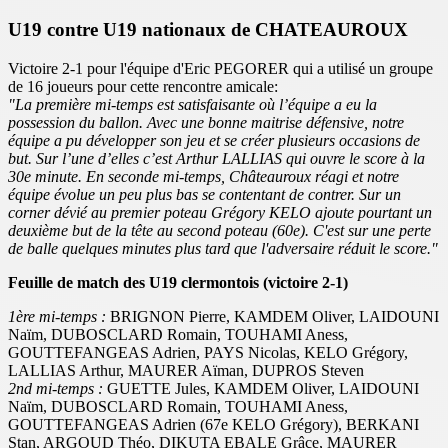
U19 contre U19 nationaux de CHATEAUROUX
Victoire 2-1 pour l'équipe d'Eric PEGORER qui a utilisé un groupe
de 16 joueurs pour cette rencontre amicale:
"La première mi-temps est satisfaisante où l’équipe a eu la
possession du ballon. Avec une bonne maitrise défensive, notre
équipe a pu développer son jeu et se créer plusieurs occasions de
but. Sur l’une d’elles c’est Arthur LALLIAS qui ouvre le score à la
30e minute. En seconde mi-temps, Châteauroux réagi et notre
équipe évolue un peu plus bas se contentant de contrer. Sur un
corner dévié au premier poteau Grégory KELO ajoute pourtant un
deuxième but de la tête au second poteau (60e). C'est sur une perte
de balle quelques minutes plus tard que l'adversaire réduit le score."
Feuille de match des U19 clermontois (victoire 2-1)
1ère mi-temps :
BRIGNON Pierre, KAMDEM Oliver, LAIDOUNI
Naïm, DUBOSCLARD Romain, TOUHAMI Aness,
GOUTTEFANGEAS Adrien, PAYS Nicolas, KELO Grégory,
LALLIAS Arthur, MAURER Aïman, DUPROS Steven
2nd mi-temps :
GUETTE Jules, KAMDEM Oliver, LAIDOUNI
Naïm, DUBOSCLARD Romain, TOUHAMI Aness,
GOUTTEFANGEAS Adrien (67e KELO Grégory), BERKANI
Stan, ARGOUD Théo, DIKUTA EBALE Grâce, MAURER