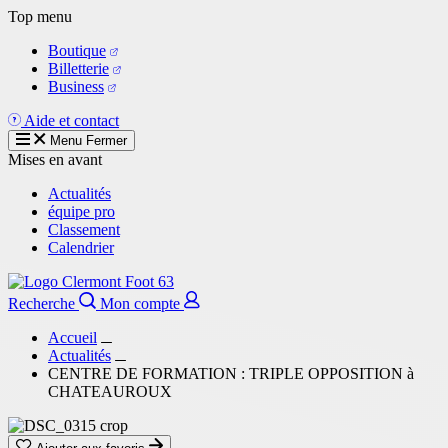
Aller
Top menu
au
Boutique
contenu
Billetterie
principal
Business
Aide et contact
Menu
Fermer
Mises en avant
Actualités
équipe pro
Classement
Calendrier
Recherche
Mon compte
Accueil
Actualités
CENTRE DE FORMATION : TRIPLE OPPOSITION à
CHATEAUROUX