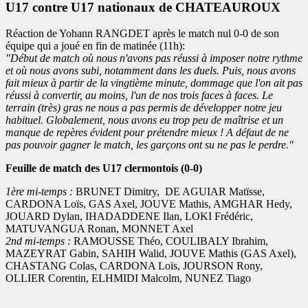
U17 contre U17 nationaux de CHATEAUROUX
Réaction de Yohann RANGDET après le match nul 0-0 de son
équipe qui a joué en fin de matinée (11h):
"Début de match où nous n'avons pas réussi à imposer notre rythme
et où nous avons subi, notamment dans les duels. Puis, nous avons
fait mieux à partir de la vingtième minute, dommage que l'on ait pas
réussi à convertir, au moins, l'un de nos trois faces à faces. Le
terrain (très) gras ne nous a pas permis de développer notre jeu
habituel. Globalement, nous avons eu trop peu de maîtrise et un
manque de repères évident pour prétendre mieux ! A défaut de ne
pas pouvoir gagner le match, les garçons ont su ne pas le perdre."
Feuille de match des U17 clermontois (0-0)
1ère mi-temps :
BRUNET Dimitry, DE AGUIAR Matïsse,
CARDONA Loïs, GAS Axel, JOUVE Mathis, AMGHAR Hedy,
JOUARD Dylan, IHADADDENE Ilan, LOKI Frédéric,
MATUVANGUA Ronan, MONNET Axel
2nd mi-temps :
RAMOUSSE Théo, COULIBALY Ibrahim,
MAZEYRAT Gabin, SAHIH Walid, JOUVE Mathis (GAS Axel),
CHASTANG Colas, CARDONA Loïs, JOURSON Rony,
OLLIER Corentin, ELHMIDI Malcolm, NUNEZ Tiago