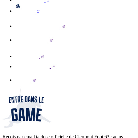
Reçois par email ta dose officielle de Clermont Foot 63 : actus,