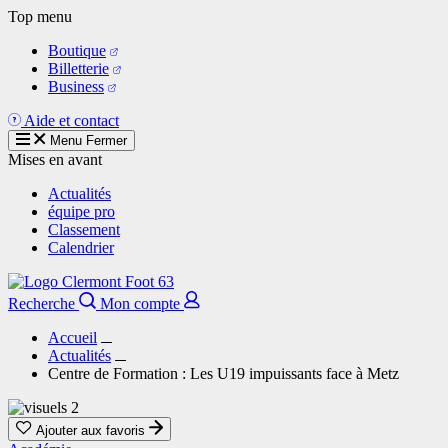
Aller
Top menu
au
Boutique
contenu
Billetterie
principal
Business
Aide et contact
Menu
Fermer
Mises en avant
Actualités
équipe pro
Classement
Calendrier
Recherche
Mon compte
Accueil
Actualités
Centre de Formation : Les U19 impuissants face à Metz
Ajouter aux favoris