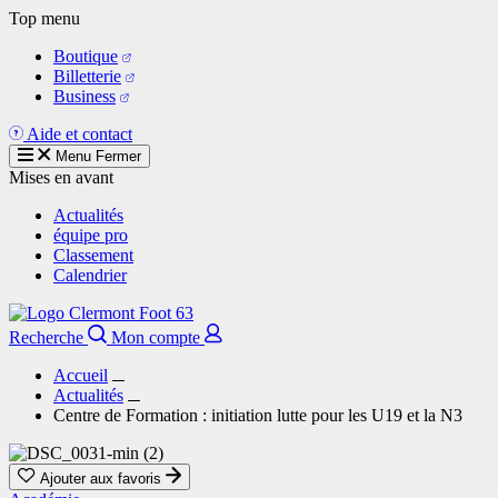
Aller
Top menu
au
Boutique
contenu
Billetterie
principal
Business
Aide et contact
Menu
Fermer
Mises en avant
Actualités
équipe pro
Classement
Calendrier
Recherche
Mon compte
Accueil
Actualités
Centre de Formation : initiation lutte pour les U19 et la N3
Ajouter aux favoris