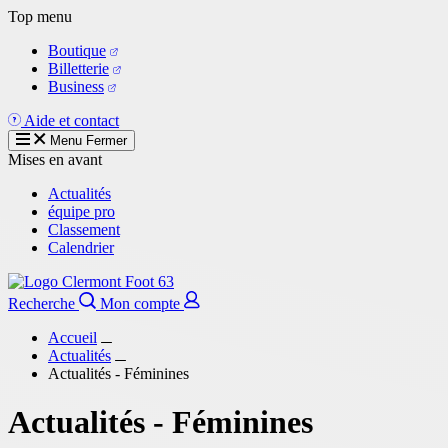
Aller
Top menu
au
Boutique
contenu
Billetterie
principal
Business
Aide et contact
Menu
Fermer
Mises en avant
Actualités
équipe pro
Classement
Calendrier
Recherche
Mon compte
Accueil
Actualités
Actualités - Féminines
Actualités - Féminines