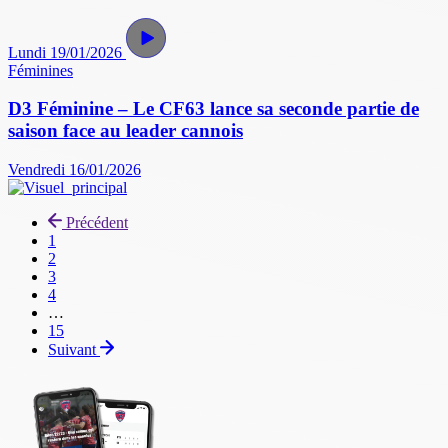
Lundi 19/01/2026
Féminines
D3 Féminine – Le CF63 lance sa seconde partie de
saison face au leader cannois
Vendredi 16/01/2026
Précédent
Page
1
courante
Page
2
Page
3
Page
4
…
Dernière
15
page
Suivant