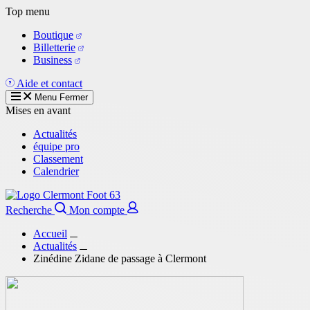
Aller
Top menu
au
Boutique
contenu
Billetterie
principal
Business
Aide et contact
Menu
Fermer
Mises en avant
Actualités
équipe pro
Classement
Calendrier
Recherche
Mon compte
Accueil
Actualités
Zinédine Zidane de passage à Clermont