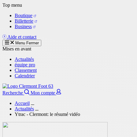
Aller
Top menu
au
Boutique
contenu
Billetterie
principal
Business
Aide et contact
Menu
Fermer
Mises en avant
Actualités
équipe pro
Classement
Calendrier
Recherche
Mon compte
Accueil
Actualités
Ytrac - Clermont: le résumé vidéo