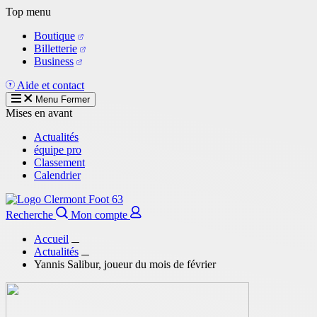
Aller
Top menu
au
Boutique
contenu
Billetterie
principal
Business
Aide et contact
Menu
Fermer
Mises en avant
Actualités
équipe pro
Classement
Calendrier
Recherche
Mon compte
Accueil
Actualités
Yannis Salibur, joueur du mois de février