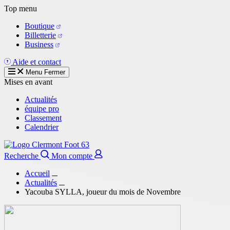
Aller
Top menu
au
Boutique
contenu
Billetterie
principal
Business
Aide et contact
Menu
Fermer
Mises en avant
Actualités
équipe pro
Classement
Calendrier
Recherche
Mon compte
Accueil
Actualités
Yacouba SYLLA, joueur du mois de Novembre