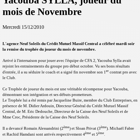
Yacouba SYLLA, joueur du
mois de Novembre
Mercredi 15/12/2010
L'agence Neuf Soleils du Crédit Mutuel Massif Central a célébré mardi soir
la remise du trophée du joueur du mois de novembre.
Arrivé à l'intersaison pour jouer avec l'équipe de CFA 2, Yacouba Sylla avait
rejoint les entrainements du groupe pro début octobre. Vu ses bons résultats
er
d'entrée, il a su séduire le coach et a signé fin novembre son 1
contrat pro avec
le Club.
Ce Trophée de joueur du mois est une véritable récompense pour Yacouba,
démontrant son intégration et ses débuts prometteurs.
Le Trophée lui a été remis par Jacqueline Buire, membre du Club Entreprises, en
présence de M. Didier Ardouin, Directeur Général du Crédit Mutuel Massif
Central, de M. Eric Dedouche, Directeur de la Caisse des Neuf Soleils et de
Mme Croc, Présidente de la Caisse des Neuf Soleils.
ème
ème
Il a devancé Romain Alessandrini (2
) et Sloan Privat (3
). Michaël Fabre
ème
ème
et Rachid Hamdani sont arrivés respectivement 4
et 5
.