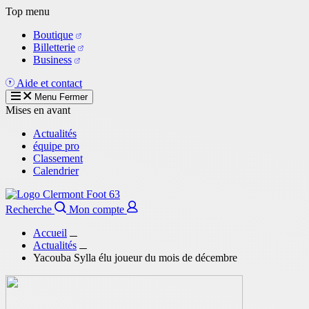
Aller
Top menu
au
Boutique
contenu
Billetterie
principal
Business
Aide et contact
Menu
Fermer
Mises en avant
Actualités
équipe pro
Classement
Calendrier
Recherche
Mon compte
Accueil
Actualités
Yacouba Sylla élu joueur du mois de décembre