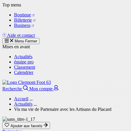
Aller
Top menu
au
Boutique
contenu
Billetterie
principal
Business
Aide et contact
Menu
Fermer
Mises en avant
Actualités
équipe pro
Classement
Calendrier
Recherche
Mon compte
Accueil
Actualités
Vis ma vie de Partenaire avec les Artisans du Placard
Ajouter aux favoris