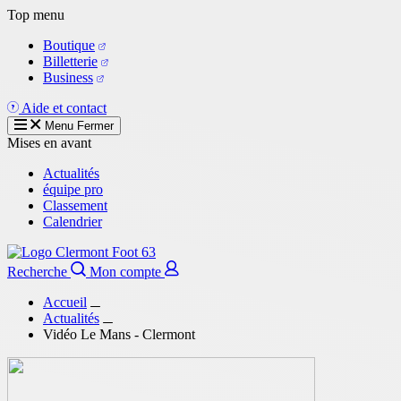
Aller
Top menu
au
Boutique
contenu
Billetterie
principal
Business
Aide et contact
Menu
Fermer
Mises en avant
Actualités
équipe pro
Classement
Calendrier
Recherche
Mon compte
Accueil
Actualités
Vidéo Le Mans - Clermont