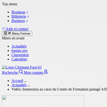
Aller
Top menu
au
Boutique
contenu
Billetterie
principal
Business
Aide et contact
Menu
Fermer
Mises en avant
Actualités
équipe pro
Classement
Calendrier
Recherche
Mon compte
Accueil
Actualités
Vidéo: Immersion au cœur du Centre de Formation partagé AS