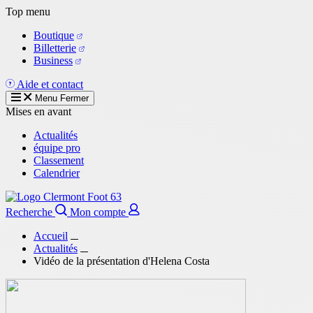
Aller
Top menu
au
Boutique
contenu
Billetterie
principal
Business
Aide et contact
Menu
Fermer
Mises en avant
Actualités
équipe pro
Classement
Calendrier
Recherche
Mon compte
Accueil
Actualités
Vidéo de la présentation d'Helena Costa