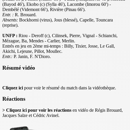
(Bayod 46'), Ekobo (c) (Sylla 46'), Lacombe (Imorou 60') -
Dembélé (Videmont 66'), Rivière (Pinau 66').
Entr. :
R. Brouard.
Absents:
Bockhorni (virus), Jous (blessé), Capelle, Touncara
(reprise).
UNFP :
Riou - Deroff (c), Cilinsek, Pierre, Vignal - Schianchi,
Mézague, Ba, Mendes - Carlier, Merlin.
Entrés en jeu en 2ème mi-temps : Billy, Tixier, Josse, Le Gall,
Akichi, Lejeune, Pillot, Moullec.
Entr.:
P. Janin, F. N'Dioro.
Résumé vidéo
Cliquez ici
pour voir le résumé du match dans la vidéothèque.
Réactions
> Cliquez ici pour voir les réactions
en vidéo de Régis Brouard,
Jacques Salze et Cédric Avinel.